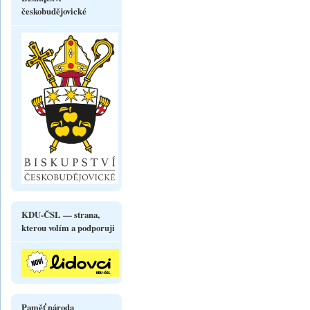
českobudějovické
KDU-ČSL — strana,
kterou volím a podporuji
Paměť národa