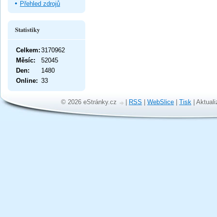
Přehled zdrojů
Statistiky
Celkem:
3170962
Měsíc:
52045
Den:
1480
Online:
33
© 2026 eStránky.cz
|
RSS
|
WebSlice
|
Tisk
|
Aktuali