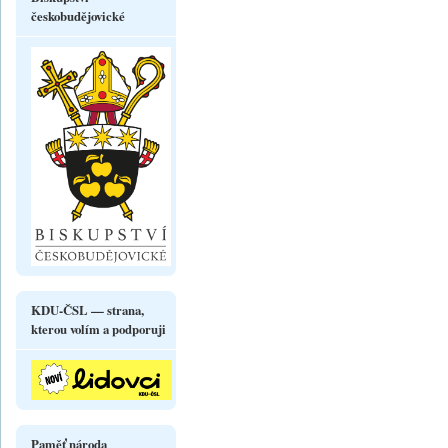
českobudějovické
KDU-ČSL — strana,
kterou volím a podporuji
Paměť národa