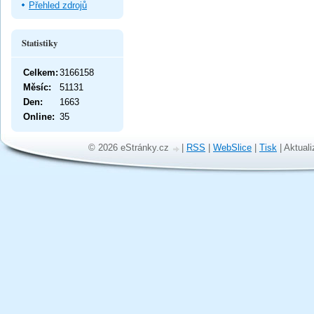
Přehled zdrojů
Statistiky
Celkem:
3166158
Měsíc:
51131
Den:
1663
Online:
35
© 2026 eStránky.cz
|
RSS
|
WebSlice
|
Tisk
|
Aktuali