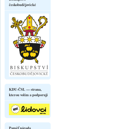
českobudějovické
KDU-ČSL — strana,
kterou volím a podporuji
Paměť národa