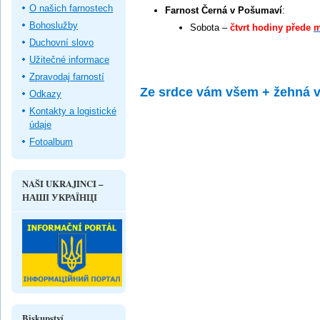
O našich farnostech
Farnost Černá v Pošumaví
:
Bohoslužby
Sobota –
čtvrt hodiny přede
m
Duchovní slovo
Užitečné informace
Zpravodaj farností
Ze srdce vám všem + žehná v
Odkazy
Kontakty a logistické
údaje
Fotoalbum
NAŠI UKRAJINCI –
НАШІ УКРАЇНЦІ
Biskupství