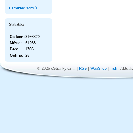
Přehled zdrojů
Statistiky
Celkem:
3166629
Měsíc:
51263
Den:
1706
Online:
25
© 2026 eStránky.cz
|
RSS
|
WebSlice
|
Tisk
|
Aktuali