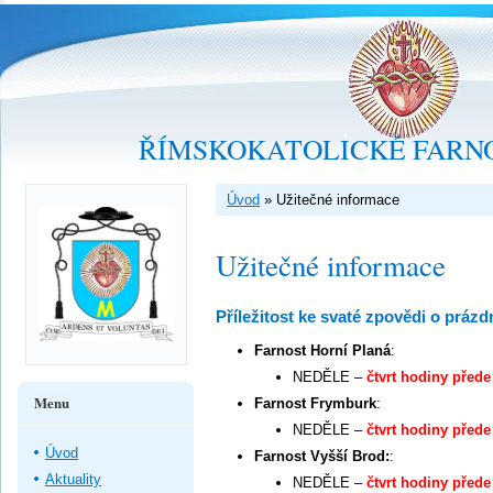
ŘÍMSKOKATOLICKÉ FARNO
Úvod
»
Užitečné informace
Užitečné informace
Příležitost ke svaté zpovědi o prázd
Farnost Horní Planá
:
NEDĚLE –
čtvrt hodiny před
Menu
Farnost Frymburk
:
NEDĚLE –
čtvrt hodiny před
Úvod
Farnost Vyšší Brod:
:
Aktuality
NEDĚLE –
čtvrt hodiny před