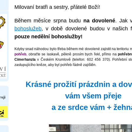
Milovaní bratři a sestry, přátelé Boží!
Během měsíce srpna budu
na dovolené
. Jak 
bohoslužeb
, v době dovolené budou v našich f
pouze nedělní bohoslužby!
Kdyby snad náhodou bylo třeba během mé dovolené zajistit na teritoriu m
pohřeb
,
obraťte se laskavě, pěkně prosím bych řekl, přímo na
pohřebn
Cimerhanzla
v Českém Krumlově (telefon: 602 456 370). Pohřební sl
zastupujícího kněze, aby byl pohřeb řádně zajištěn.
Krásné prožití prázdnin a do
vám všem přeje
ruji
a ze srdce vám + žehn