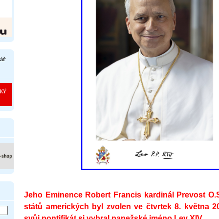
ář
Jeho Eminence Robert Francis kardinál Prevost O.
států amerických byl zvolen ve čtvrtek 8. května 
svůj pontifikát si vybral papežské jméno Lev XIV.