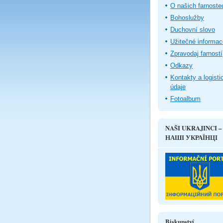
O našich farnoste
Bohoslužby
Duchovní slovo
Užitečné informac
Zpravodaj farností
Odkazy
Kontakty a logisti
údaje
Fotoalbum
NAŠI UKRAJINCI –
НАШІ УКРАЇНЦІ
Biskupství