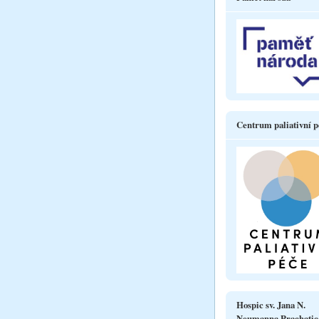
Centrum paliativní p
Hospic sv. Jana N.
Neumanna Prachatic