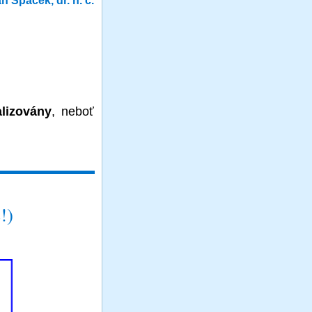
an Špaček, dr. h. c.
lizovány
, neboť
!)