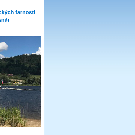
ckých farností
ané!