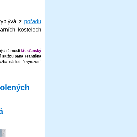
vyplývá z
pořadu
arních kostelech
ých farností
křesťanský
í službu pana Františka
užba následně vyrozumí
volených
á