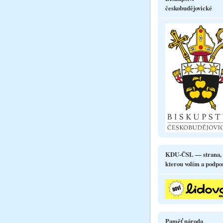
českobudějovické
KDU-ČSL — strana,
kterou volím a podpo
Paměť národa