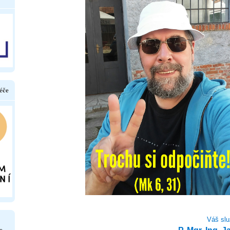
éče
Váš slu
e