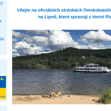
ch
Vítejte na oficiálních stránkách římskokatoli
na Lipně, které spravuji z Horní Pl
e
cké