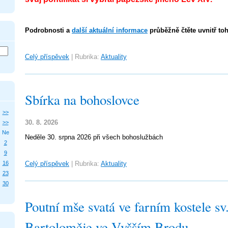
Podrobnosti a
další aktuální informace
průběžně čtěte uvnitř toh
Celý příspěvek
|
Rubrika:
Aktuality
Sbírka na bohoslovce
>>
30. 8. 2026
>>
Ne
Neděle 30. srpna 2026 při všech bohoslužbách
2
9
16
Celý příspěvek
|
Rubrika:
Aktuality
23
30
Poutní mše svatá ve farním kostele sv
Bartoloměje ve Vyšším Brodu