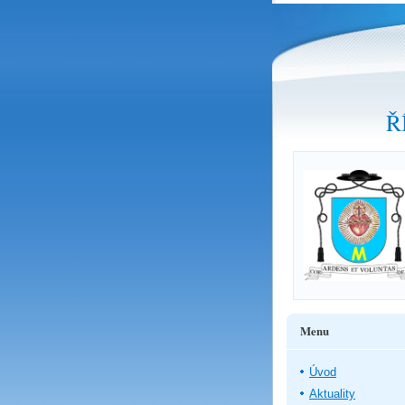
Ř
Menu
Úvod
Aktuality