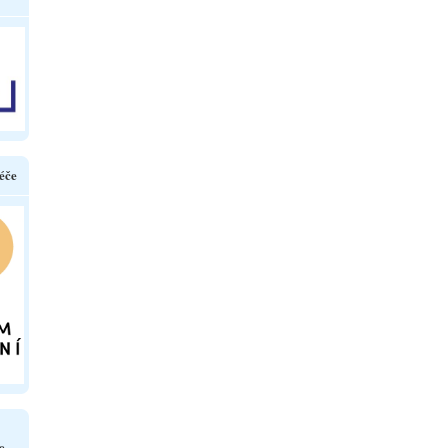
éče
e