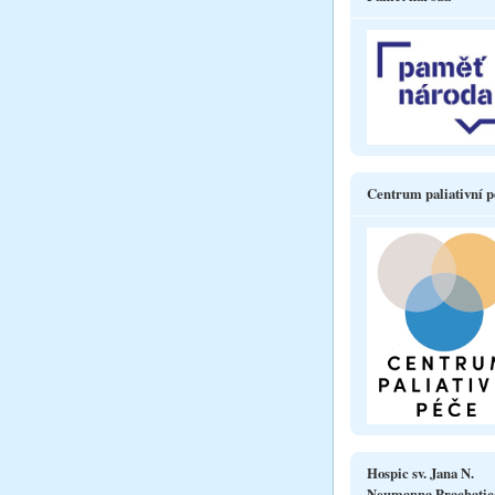
Centrum paliativní p
Hospic sv. Jana N.
Neumanna Prachatic