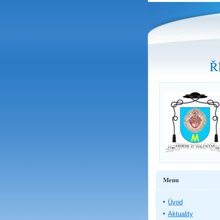
Ř
Menu
Úvod
Aktuality