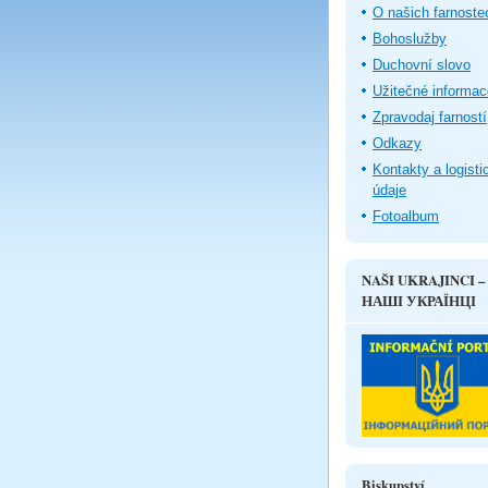
O našich farnoste
Bohoslužby
Duchovní slovo
Užitečné informac
Zpravodaj farností
Odkazy
Kontakty a logisti
údaje
Fotoalbum
NAŠI UKRAJINCI –
НАШІ УКРАЇНЦІ
Biskupství