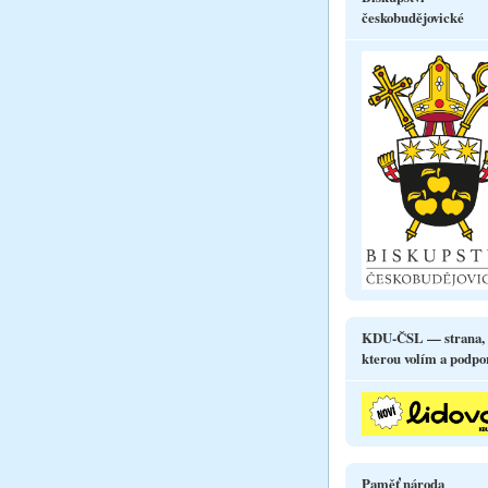
českobudějovické
KDU-ČSL — strana,
kterou volím a podpo
Paměť národa