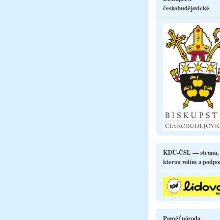
českobudějovické
KDU-ČSL — strana,
kterou volím a podpo
Paměť národa