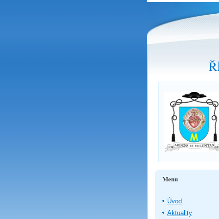
Ř
Menu
Úvod
Aktuality