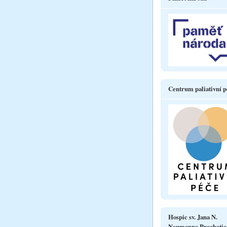
Centrum paliativní p
Hospic sv. Jana N.
Neumanna Prachatic