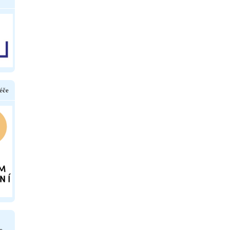
éče
e