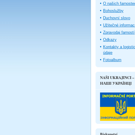
O našich farnoste
Bohoslužby
Duchovní slovo
Užitečné informac
Zpravodaj farností
Odkazy
Kontakty a logisti
údaje
Fotoalbum
NAŠI UKRAJINCI –
НАШІ УКРАЇНЦІ
Biskupství