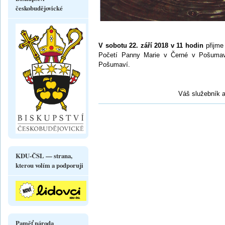
českobudějovické
V sobotu 22. září 2018 v 11 hodin
přijm
Početí Panny Marie v Černé v Pošuma
Pošumaví.
Váš služebník a
KDU-ČSL — strana,
kterou volím a podporuji
Paměť národa