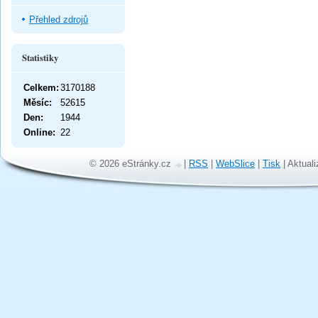
Přehled zdrojů
Statistiky
Celkem:
3170188
Měsíc:
52615
Den:
1944
Online:
22
© 2026 eStránky.cz
|
RSS
|
WebSlice
|
Tisk
|
Aktuali