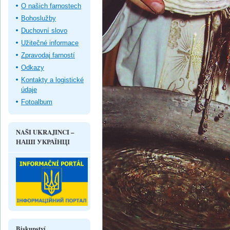
O našich farnostech
Bohoslužby
Duchovní slovo
Užitečné informace
Zpravodaj farností
Odkazy
Kontakty a logistické
údaje
Fotoalbum
NAŠI UKRAJINCI –
НАШІ УКРАЇНЦІ
Biskupství