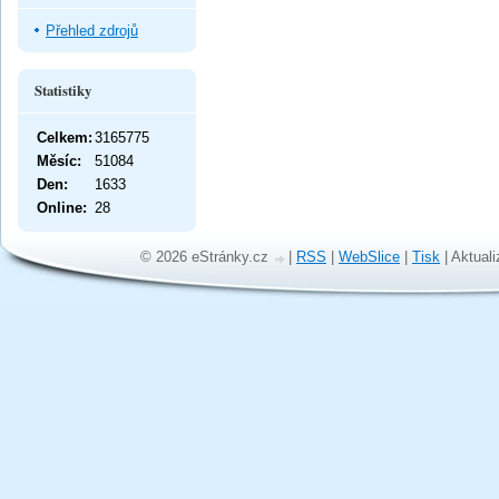
Přehled zdrojů
Statistiky
Celkem:
3165775
Měsíc:
51084
Den:
1633
Online:
28
© 2026 eStránky.cz
|
RSS
|
WebSlice
|
Tisk
|
Aktuali