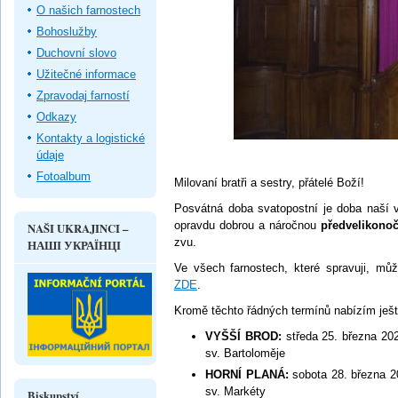
O našich farnostech
Bohoslužby
Duchovní slovo
Užitečné informace
Zpravodaj farností
Odkazy
Kontakty a logistické
údaje
Fotoalbum
Milovaní bratři a sestry, přátelé Boží!
Posvátná doba svatopostní je doba naší v
opravdu dobrou a náročnou
předvelikonoč
NAŠI UKRAJINCI –
zvu.
НАШІ УКРАЇНЦІ
Ve všech farnostech, které spravuji, mů
ZDE
.
Kromě těchto řádných termínů nabízím ješ
VYŠŠÍ BROD:
středa 25. března 20
sv. Bartoloměje
HORNÍ PLANÁ:
sobota 28. března 
sv. Markéty
Biskupství