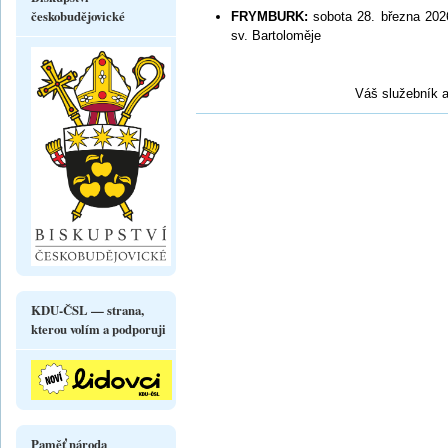
českobudějovické
FRYMBURK:
sobota 28. března 20
sv. Bartoloměje
Váš služebník a
KDU-ČSL — strana,
kterou volím a podporuji
Paměť národa