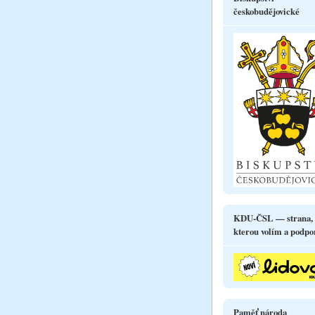
českobudějovické
KDU-ČSL — strana,
kterou volím a podpo
Paměť národa