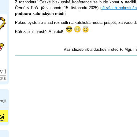
Z rozhodnutí České biskupské konference se bude konat
v neděli
Černé v Poš. již v sobotu 15. listopadu 2025)
při všech bohosluž
podporu katolických médií
.
Pokud byste se snad rozhodli na katolická média přispět, za vaše da
Bůh zaplať prostě. Atakdál!
Váš služebník a duchovní otec P. Mgr. In
ruji