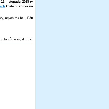
 16. listopadu 2025
(v
bách
kostelní
sbírka na
ry, abych tak řekl, Pán
g. Jan Špaček, dr. h. c.