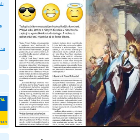
ch
e
cké