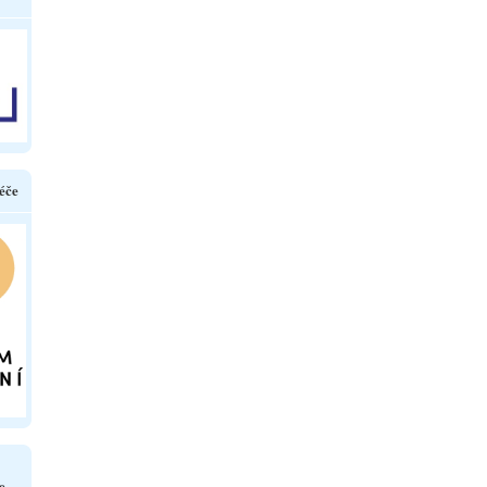
éče
e