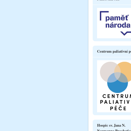
Centrum paliativní p
Hospic sv. Jana N.
Neumanna Prachatic