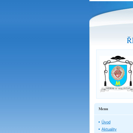
Ř
Menu
Úvod
Aktuality