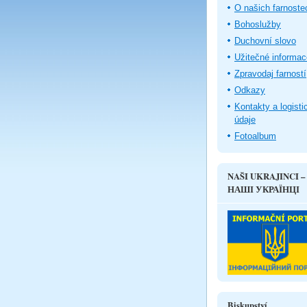
O našich farnoste
Bohoslužby
Duchovní slovo
Užitečné informac
Zpravodaj farností
Odkazy
Kontakty a logisti
údaje
Fotoalbum
NAŠI UKRAJINCI –
НАШІ УКРАЇНЦІ
Biskupství