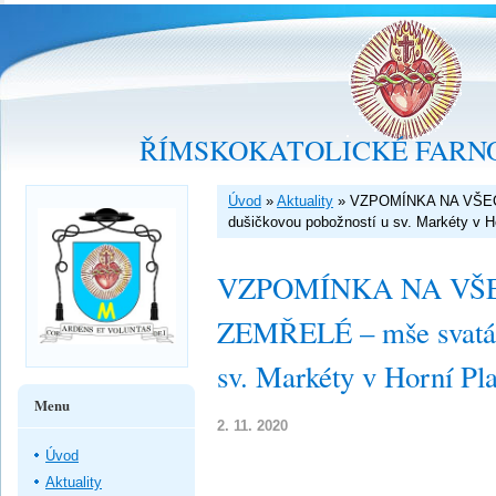
ŘÍMSKOKATOLICKÉ FARNO
Úvod
»
Aktuality
»
VZPOMÍNKA NA VŠEC
dušičkovou pobožností u sv. Markéty v H
VZPOMÍNKA NA VŠ
ZEMŘELÉ – mše svatá s
sv. Markéty v Horní Pl
Menu
2. 11. 2020
Úvod
Aktuality