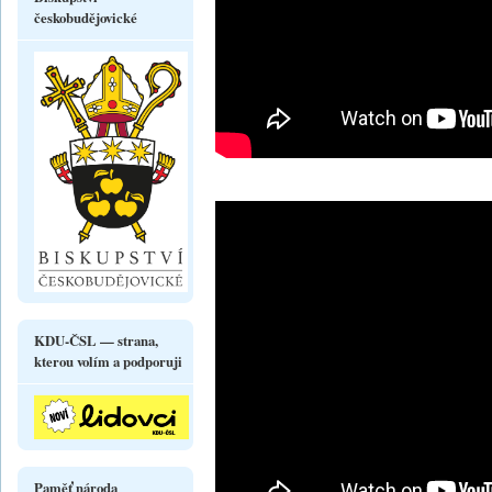
českobudějovické
KDU-ČSL — strana,
kterou volím a podporuji
Paměť národa