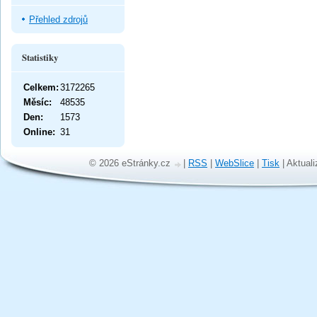
Přehled zdrojů
Statistiky
Celkem:
3172265
Měsíc:
48535
Den:
1573
Online:
31
© 2026 eStránky.cz
|
RSS
|
WebSlice
|
Tisk
|
Aktuali