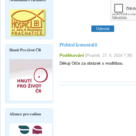
Přehled komentářů
Hnutí Pro život ČR
Poděkování
(
Poutník
,
27. 6. 2024
7:38
)
Děkuji Otče za obrázek s modlitbou.
Aliance pro rodinu