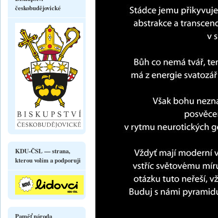
českobudějovické
KDU-ČSL — strana,
kterou volím a podporuji
Paměť národa