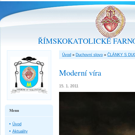
ŘÍMSKOKATOLICKÉ FARNO
Úvod
»
Duchovní slovo
»
ČLÁNKY S DU
Moderní víra
15. 1. 2011
Menu
Úvod
Aktuality