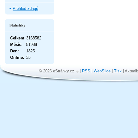
Přehled zdrojů
Statistiky
Celkem:
3168582
Měsíc:
51988
Den:
1825
Online:
35
© 2026 eStránky.cz
|
RSS
|
WebSlice
|
Tisk
|
Aktuali