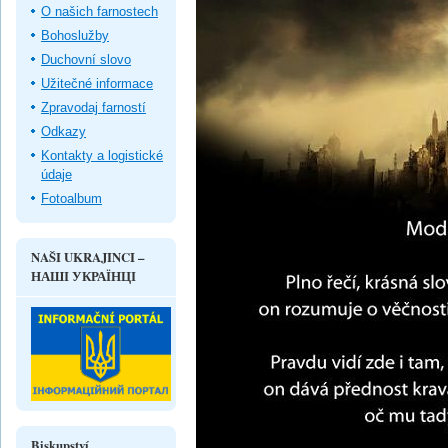
O našich farnostech
Bohoslužby
Duchovní slovo
Užitečné informace
Zpravodaj farností
Odkazy
Kontakty a logistické
údaje
Fotoalbum
NAŠI UKRAJINCI –
НАШІ УКРАЇНЦІ
Biskupství