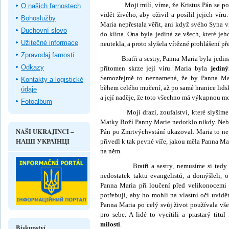
Moji milí, víme, že Kristus Pán se po Zmr
O našich farnostech
vidět živého, aby oživil a posílil jejich vír
Bohoslužby
Maria nepřestala věřit, ani když svého Syna vid
Duchovní slovo
do klína. Ona byla jediná ze všech, které je
Užitečné informace
neutekla, a proto slyšela vítězné prohlášení př
Zpravodaj farností
Bratři a sestry, Panna Maria byla jediná, k
Odkazy
přítomen skrze její víru. Maria byla
jedin
Samozřejmě to neznamená, že by Panna Mar
Kontakty a logistické
během celého mučení, až po samé hranice lidsk
údaje
a její naděje, že toto všechno má výkupnou moc
Fotoalbum
Moji drazí, zoufalství, které slyšíme ze
Matky Boží Panny Marie nedotklo nikdy. Nebyl
NAŠI UKRAJINCI –
Pán po Zmrtvýchvstání ukazoval. Maria to nep
НАШІ УКРАЇНЦІ
přivedl k tak pevné víře, jakou měla Panna M
na něm.
Bratři a sestry, nemusíme si tedy mysl
nedostatek taktu evangelistů, a domýšleli, 
Panna Maria při loučení před veli­konocemi 
potřebují, aby ho mohli na vlastní oči uvidě
Panna Maria po celý svůj život používala vš
pro sebe. A lidé to vycítili a prastarý tit
milosti
.
Biskupství