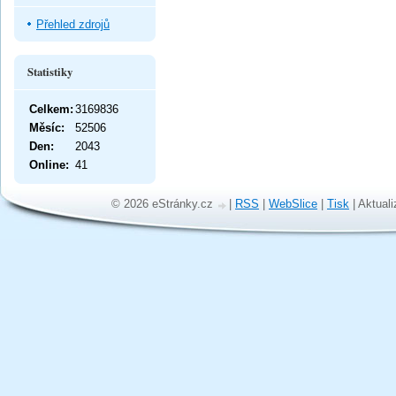
Přehled zdrojů
Statistiky
Celkem:
3169836
Měsíc:
52506
Den:
2043
Online:
41
© 2026 eStránky.cz
|
RSS
|
WebSlice
|
Tisk
|
Aktuali