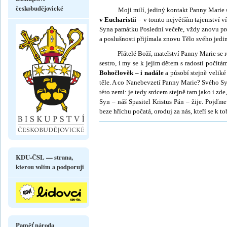
českobudějovické
Moji milí, jediný kontakt Panny Marie se 
v Eucharistii
– v tomto největším tajemství ví
Syna památku Poslední večeře, vždy znovu prož
a poslušnosti přijímala znovu Tělo svého jedi
Přátelé Boží, mateřství Panny Marie se rozro
sestro, i my se k jejím dětem s radostí počí­tá
Bohočlověk – i na­dále
a působí stejně veliké
těle. A co Nanebevzetí Panny Marie? Svého Syn
této zemi: je tedy srdcem stejně tam jako i zde,
Syn – náš Spasi­tel Kristus Pán – žije. Pojďme
beze hříchu počatá, oroduj za nás, kteří se k 
KDU-ČSL — strana,
kterou volím a podporuji
Paměť národa