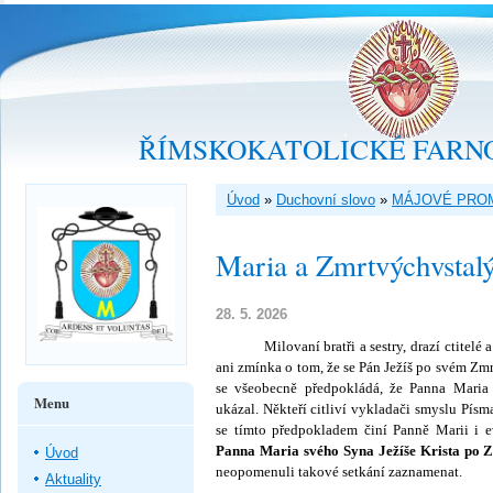
ŘÍMSKOKATOLICKÉ FARNO
Úvod
»
Duchovní slovo
»
MÁJOVÉ PRO
Maria a Zmrtvýchvstal
28. 5. 2026
Milovaní bratři a sestry, drazí ctitelé a d
ani zmínka o tom, že se Pán Ježíš po svém Zmr
se všeobecně předpokládá, že Panna Ma­ria
Menu
ukázal. Ně­kteří citliví vykladači smyslu Písm
se tímto předpokladem činí Panně Marii i ev
Panna Maria svého Syna Ježíše Krista po Zm
Úvod
neopome­nuli takové setkání zaznamenat.
Aktuality