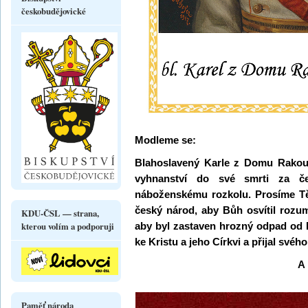
českobudějovické
Modleme se:
Blahoslavený Karle z Domu Rakousk
vyhnanství do své smrti za 
náboženskému rozkolu. Prosíme Tě,
český národ, aby Bůh osvítil roz
KDU-ČSL — strana,
kterou volím a podporuji
aby byl zastaven hrozný odpad od B
ke Kristu a jeho Církvi a přijal svéh
A 
Paměť národa