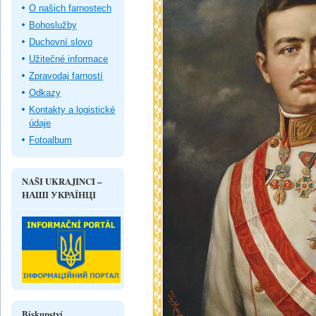
O našich farnostech
Bohoslužby
Duchovní slovo
Užitečné informace
Zpravodaj farností
Odkazy
Kontakty a logistické
údaje
Fotoalbum
NAŠI UKRAJINCI –
НАШІ УКРАЇНЦІ
Biskupství