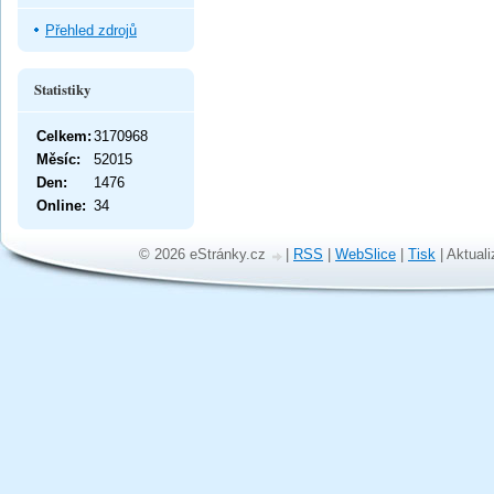
Přehled zdrojů
Statistiky
Celkem:
3170968
Měsíc:
52015
Den:
1476
Online:
34
© 2026 eStránky.cz
|
RSS
|
WebSlice
|
Tisk
|
Aktuali