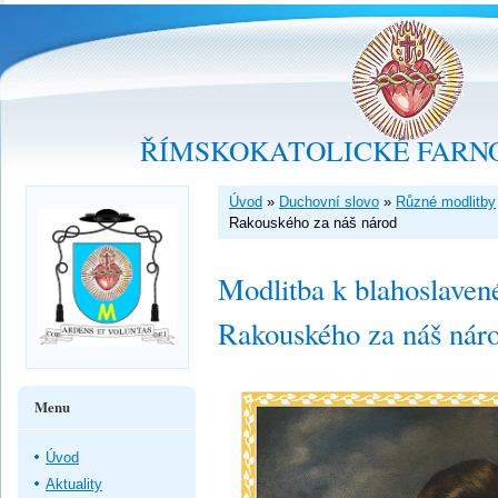
ŘÍMSKOKATOLICKÉ FARNO
Úvod
»
Duchovní slovo
»
Různé modlitby
Rakouského za náš národ
Modlitba k blahoslave
Rakouského za náš nár
Menu
Úvod
Aktuality