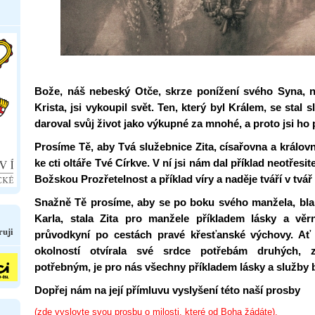
Bože, náš nebeský Otče, skrze ponížení svého Syna, 
Krista, jsi vykoupil svět. Ten, který byl Králem, se stal
daroval svůj život jako výkupné za mnohé, a proto jsi ho 
Prosíme Tě, aby Tvá služebnice Zita, císařovna a králov
ke cti oltáře Tvé Církve. V ní jsi nám dal příklad neotřesi
Božskou Prozřetelnost a příklad víry a naděje tváří v tvář
Snažně Tě prosíme, aby se po boku svého manžela, bla
Karla, stala Zita pro manžele příkladem lásky a věr
ruji
průvodkyní po cestách pravé křesťanské výchovy. Ať 
okolností otvírala své srdce potřebám druhých, 
potřebným, je pro nás všechny příkladem lásky a služby 
Dopřej nám na její přímluvu vyslyšení této naší prosby
(zde vyslovte svou prosbu o milosti, které od Boha žádáte).