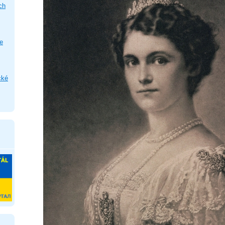
ch
e
cké