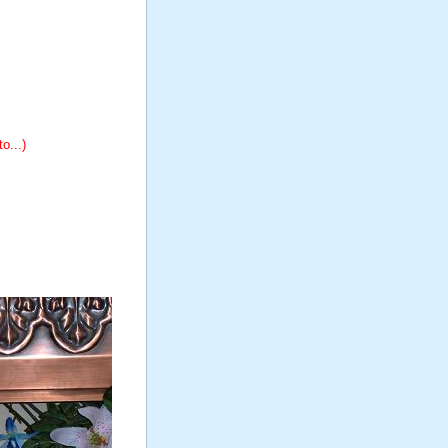
o...)