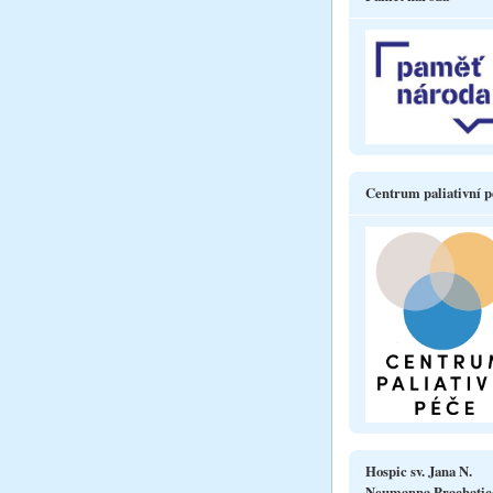
Centrum paliativní p
Hospic sv. Jana N.
Neumanna Prachatic