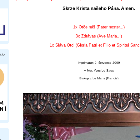
Skrze Krista našeho Pána. Amen.
1x Otče náš (Pater noster...)
3x Zdrávas (Ave Maria...)
1x Sláva Otci (Gloria Patri et Filio et Spiritui Sanct
éče
Imprimatur: 9. července 2009
+ Mgr. Yves Le Saux
Biskup z Le Mans (Francie)
e