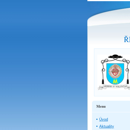
Ř
Menu
Úvod
Aktuality