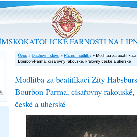
ÍMSKOKATOLICKÉ FARNOSTI NA LIP
Úvod
»
Duchovní slovo
»
Různé modlitby
»
Modlitba za beatifikaci
Bourbon-Parma, císařovny rakouské, královny české a uherské
Modlitba za beatifikaci Zity Habsburs
Bourbon-Parma, císařovny rakouské, 
české a uherské