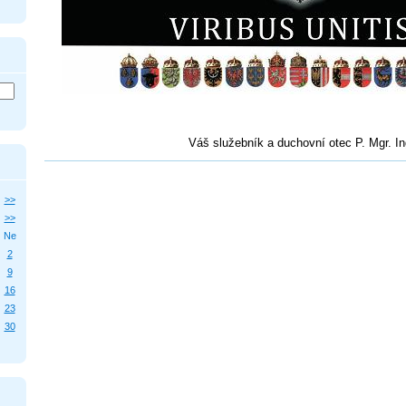
Váš služebník a duchovní otec P. Mgr. In
>>
>>
Ne
2
9
16
23
30