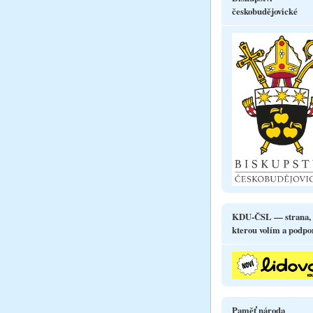
českobudějovické
KDU-ČSL — strana,
kterou volím a podpo
Paměť národa