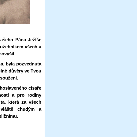
našeho Pána Ježíše
 služebníkem všech a
povýšil.
na, byla pozvednuta
telné důvěry ve Tvou
 soužení.
hoslaveného císaře
nosti a pro rodiny
ta, která za všech
zvláště chudým a
bližnímu.