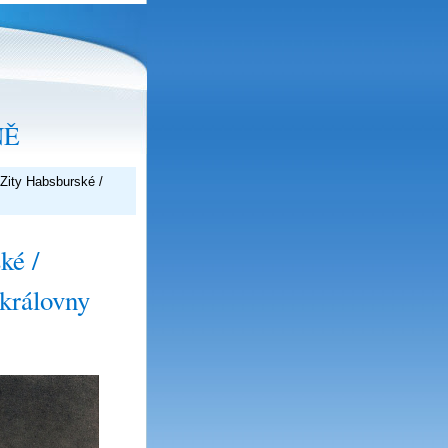
NĚ
 Zity Habsburské /
ké /
královny