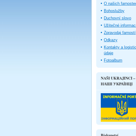
O našich farnoste
Bohoslužby
Duchovní slovo
Užitečné informac
Zpravodaj farností
Odkazy
Kontakty a logisti
údaje
Fotoalbum
NAŠI UKRAJINCI –
НАШІ УКРАЇНЦІ
Biskupství