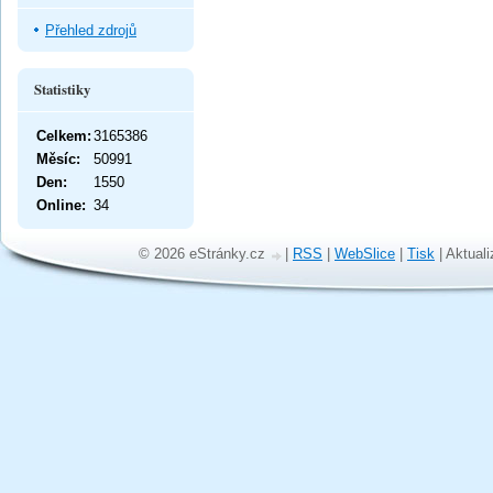
Přehled zdrojů
Statistiky
Celkem:
3165386
Měsíc:
50991
Den:
1550
Online:
34
© 2026 eStránky.cz
|
RSS
|
WebSlice
|
Tisk
|
Aktuali