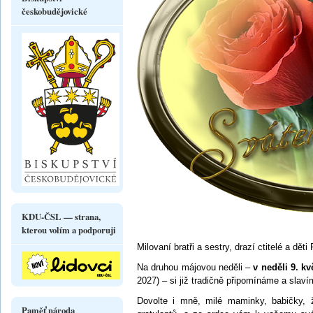
českobudějovické
KDU-ČSL — strana,
kterou volím a podporuji
Milovaní bratři a sestry, drazí ctitelé a dět
Na druhou májovou neděli –
v neděli 9. k
2027) – si již tradičně připomínáme a slav
Dovolte i mně, milé maminky, babičky, ž
Paměť národa