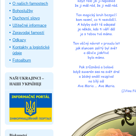
O našich farnostech
Bohoslužby
Duchovní slovo
Užitečné informace
Zpravodaj farností
Odkazy
Kontakty a logistické
údaje
Fotoalbum
NAŠI UKRAJINCI –
НАШІ УКРАЇНЦІ
Biskupství