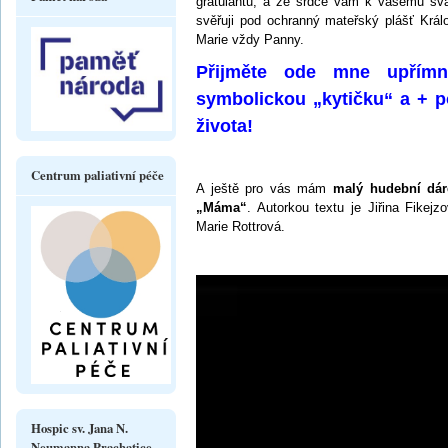
gratulantů, a ze srdce vám k vašemu sv
svěřuji pod ochranný mateřský plášť Krá
Marie vždy Panny.
Přijměte ode mne upřímn
symbolickou „kytičku“ a + 
života!
Centrum paliativní péče
A ještě pro vás mám
malý hudební dár
„Máma“
. Autorkou textu je Jiřina Fikej
Marie Rottrová.
Hospic sv. Jana N.
Neumanna Prachatice