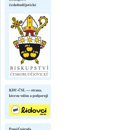
českobudějovické
KDU-ČSL — strana,
kterou volím a podporuji
Paměť národa