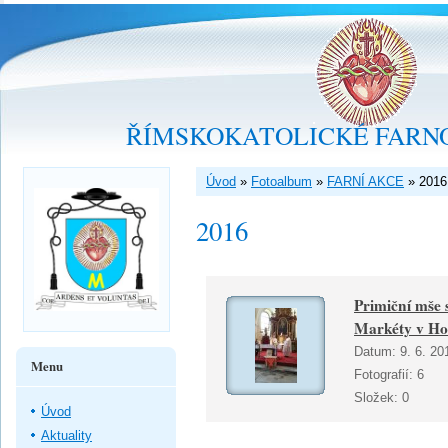
ŘÍMSKOKATOLICKÉ FARNO
Úvod
»
Fotoalbum
»
FARNÍ AKCE
»
2016
2016
Primiční mše s
Markéty v Ho
Datum:
9. 6. 20
Menu
Fotografií:
6
Složek:
0
Úvod
Aktuality