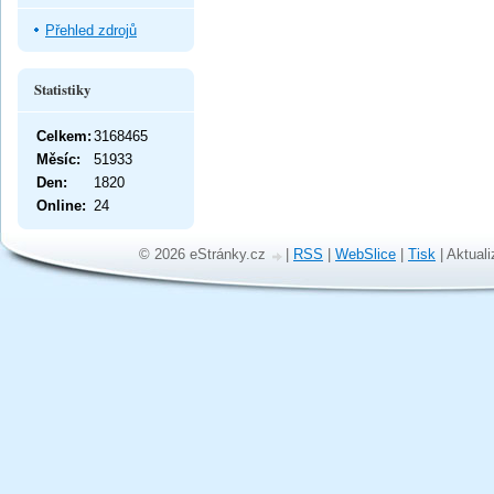
Přehled zdrojů
Statistiky
Celkem:
3168465
Měsíc:
51933
Den:
1820
Online:
24
© 2026 eStránky.cz
|
RSS
|
WebSlice
|
Tisk
|
Aktuali