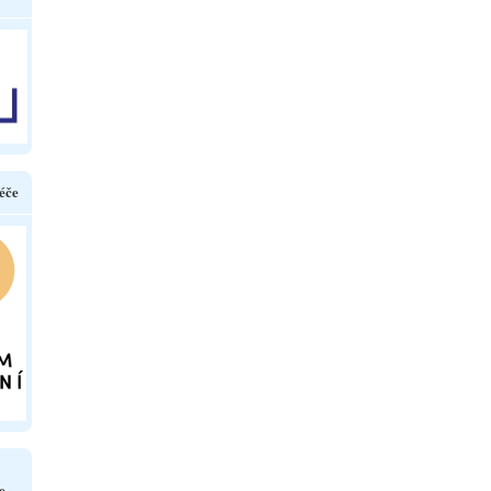
éče
e