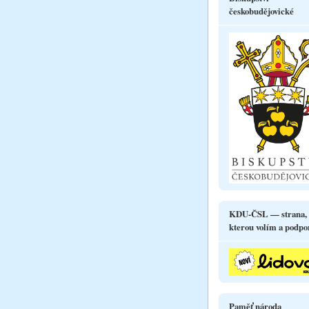
českobudějovické
KDU-ČSL — strana,
kterou volím a podpo
Paměť národa