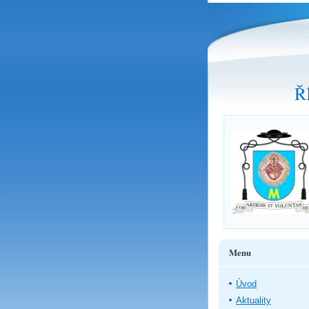
Ř
Menu
Úvod
Aktuality