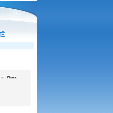
NĚ
orní Planá,