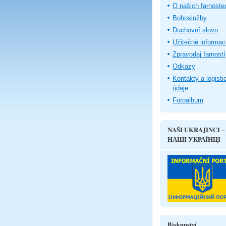
O našich farnoste
Bohoslužby
Duchovní slovo
Užitečné informac
Zpravodaj farností
Odkazy
Kontakty a logisti
údaje
Fotoalbum
NAŠI UKRAJINCI –
НАШІ УКРАЇНЦІ
Biskupství