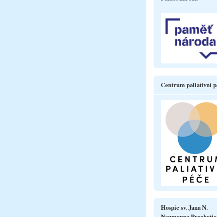
Centrum paliativní p
Hospic sv. Jana N.
Neumanna Prachatic