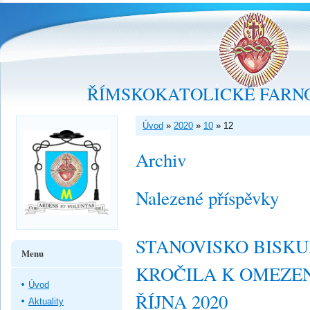
ŘÍMSKOKATOLICKÉ FARNO
Úvod
»
2020
»
10
»
12
Archiv
Nalezené příspěvky
STANOVISKO BISKU
Menu
KROČILA K OMEZEN
Úvod
ŘÍJNA 2020
Aktuality