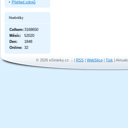
Přehled zdrojů
Statistiky
Celkem:
3168650
Měsíc:
52020
Den:
1848
Online:
32
© 2026 eStránky.cz
|
RSS
|
WebSlice
|
Tisk
|
Aktuali