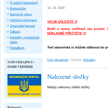
O našich farnostech
12. 10. 2020
Bohoslužby
Duchovní slovo
Užitečné informace
VELMI DŮLEŽITÉ !!!
Zpravodaj farností
Bratři a sestry, naléhavě vás prosím:
Odkazy
DŮKLADNĚ PŘEČTĚTE !!!
Kontakty a logistické
údaje
Text stanoviska si můžete stáhnout do p
Fotoalbum
Celý příspěvek
|
Rubrika:
Aktuality
NAŠI UKRAJINCI –
НАШІ УКРАЇНЦІ
Nalezené složky
Nebyly nalezeny žádné složky
Biskupství