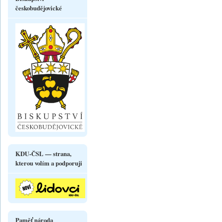
českobudějovické
KDU-ČSL — strana,
kterou volím a podporuji
Paměť národa