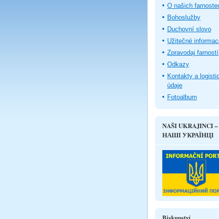
O našich farnoste
Bohoslužby
Duchovní slovo
Užitečné informac
Zpravodaj farností
Odkazy
Kontakty a logisti
údaje
Fotoalbum
NAŠI UKRAJINCI –
НАШІ УКРАЇНЦІ
Biskupství