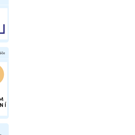
éče
e