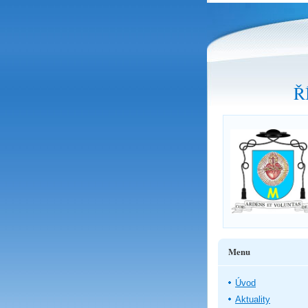
Ř
Menu
Úvod
Aktuality