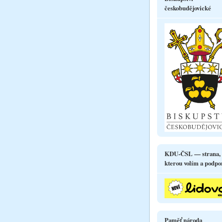
českobudějovické
KDU-ČSL — strana,
kterou volím a podpo
Paměť národa