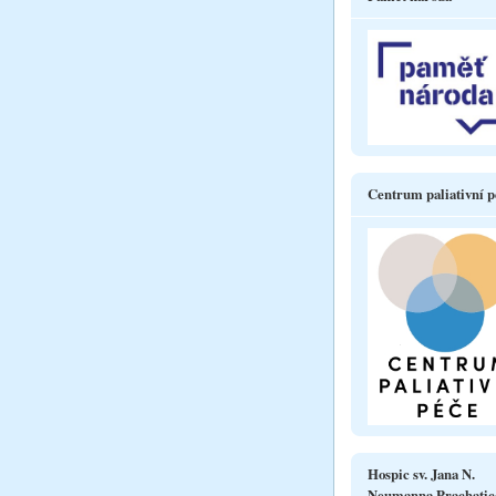
Centrum paliativní p
Hospic sv. Jana N.
Neumanna Prachatic