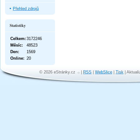
Přehled zdrojů
Statistiky
Celkem:
3172246
Měsíc:
48523
Den:
1569
Online:
20
© 2026 eStránky.cz
|
RSS
|
WebSlice
|
Tisk
|
Aktuali