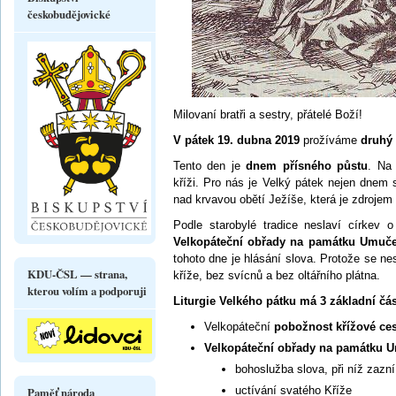
českobudějovické
Milovaní bratři a sestry, přátelé Boží!
V pátek 19. dubna 2019
prožíváme
druhý 
Tento den je
dnem přísného půstu
. Na
kříži. Pro nás je Velký pátek nejen dnem
nad krvavou obětí Ježíše, která je zdrojem
Podle starobylé tradice neslaví církev 
Velkopáteční obřady na památku Umuč
tohoto dne je hlásání slova. Protože se ne
KDU-ČSL — strana,
kříže, bez svícnů a bez oltářního plátna.
kterou volím a podporuji
Liturgie Velkého pátku má 3 základní čás
Velkopáteční
pobožnost křížové ces
Velkopáteční obřady na památku 
bohoslužba slova, při níž zazn
uctívání svatého Kříže
Paměť národa