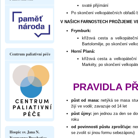
svaté přijímání
Po skončení velkopátečních obřadů
V NAŠICH FARNOSTECH PROŽIJEME V
Frymburk:
křížová cesta a velkopátečn
Bartoloměje, po skončení velk
Horní Planá:
Centrum paliativní péče
křížová cesta a velkopáteční
Markéty, po skončení velkopát
PRAVIDLA P
půst od masa:
netýká se masa stud
žijí ve vodě; zavazuje od 14 let
půst újmy:
jen jednou za den se dos
roku
od povinnosti půstu zprošťuje:
nem
Hospic sv. Jana N.
se zvolit si jinou formu sebezáporu)
Neumanna Prachatice