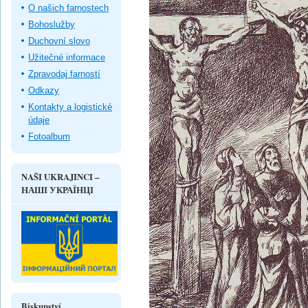
O našich farnostech
Bohoslužby
Duchovní slovo
Užitečné informace
Zpravodaj farností
Odkazy
Kontakty a logistické
údaje
Fotoalbum
NAŠI UKRAJINCI –
НАШІ УКРАЇНЦІ
Biskupství