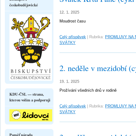
českobudějovické
12. 1. 2025
Moudrost času
Celý příspěvek
|
Rubrika:
PROMLUVY NA 
SVÁTKY
2. neděle v mezidobí (c
19. 1. 2025
Prožívání všedních dnů v rodině
KDU-ČSL — strana,
kterou volím a podporuji
Celý příspěvek
|
Rubrika:
PROMLUVY NA 
SVÁTKY
Paměť národa