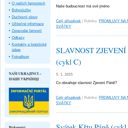
O našich farnostech
Naše budoucnost má své jméno
Bohoslužby
Duchovní slovo
Celý příspěvek
|
Rubrika:
PROMLUVY NA 
Užitečné informace
SVÁTKY
Zpravodaj farností
Odkazy
Kontakty a logistické
SLAVNOST ZJEVENÍ PÁ
údaje
Fotoalbum
(cykl C)
NAŠI UKRAJINCI –
5. 1. 2025
НАШІ УКРАЇНЦІ
Co obsahuje slavnost Zjevení Páně?
Celý příspěvek
|
Rubrika:
PROMLUVY NA 
SVÁTKY
Svátek Křtu Páně (cykl
Biskupství