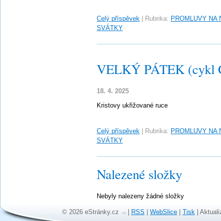
Celý příspěvek
|
Rubrika:
PROMLUVY NA 
SVÁTKY
VELKÝ PÁTEK (cykl 
18. 4. 2025
Kristovy ukřižované ruce
Celý příspěvek
|
Rubrika:
PROMLUVY NA 
SVÁTKY
Nalezené složky
Nebyly nalezeny žádné složky
© 2026 eStránky.cz
|
RSS
|
WebSlice
|
Tisk
|
Aktuali