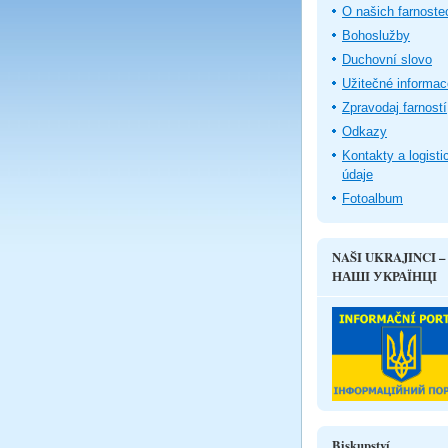
O našich farnoste
Bohoslužby
Duchovní slovo
Užitečné informac
Zpravodaj farností
Odkazy
Kontakty a logisti
údaje
Fotoalbum
NAŠI UKRAJINCI –
НАШІ УКРАЇНЦІ
Biskupství