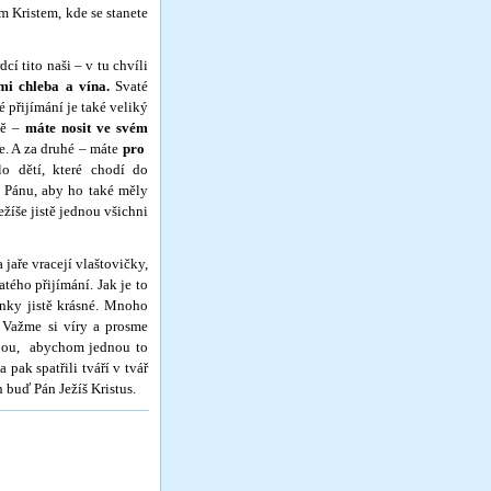
m Kristem, kde se stanete
 tito naši – v tu chvíli
mi chleba a vína.
Svaté
é přijímání je také veliký
ně –
máte nosit ve svém
e. A za druhé – máte
pro
lo dětí, které chodí do
tu Pánu, aby ho také měly
žíše jistě jednou všichni
aře vracejí vlaštovičky,
tého přijímání. Jak je to
mínky jistě krásné. Mnoho
. Važme si víry a prosme
ebou, abychom jednou to
 pak spatřili tváří v tvář
 buď Pán Ježíš Kristus.