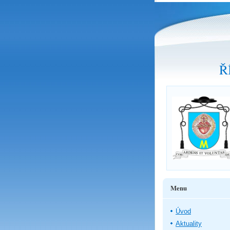
Ř
Menu
Úvod
Aktuality