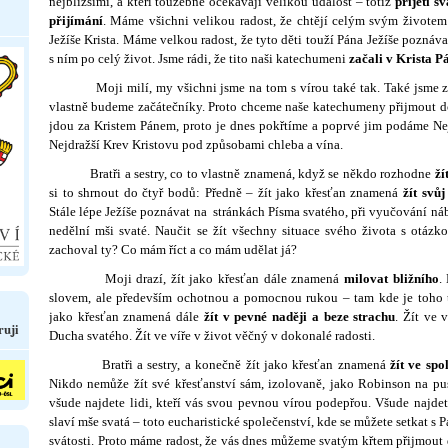
nejbližšími, a kteří toužebně očekávají velikou událost – totiž
přijetí s
přijímání
. Máme všichni velikou radost, že chtějí celým svým živote
Ježíše Krista. Máme velkou radost, že tyto děti touží Pána Ježíše poznávat
s ním po celý život. Jsme rádi, že tito naši katechumeni
začali v Krista P
Moji milí, my všichni jsme na tom s vírou také tak. Také jsme za­ča
vlastně budeme začátečníky. Proto chceme naše katechumeny při­jmout do
jdou za Kristem Pánem, proto je dnes pokřtíme a poprvé jim podáme Nej
Nejdražší Krev Kristovu pod způsobami chleba a vína.
Bratři a sestry, co to vlastně znamená, když se někdo rozhodne
ží
si to shrnout do čtyř bodů: Předně – žít jako křesťan znamená
žít svůj
Stále lépe Ježíše poznávat na stránkách Písma svatého, při vyučování ná
ne­dělní mši svaté. Naučit se žít všechny situace svého života s otázk
zachoval ty? Co mám říct a co mám udělat já?
Moji drazí, žít jako křesťan dále znamená
milovat bližního
.
slovem, ale především ochotnou a pomocnou rukou – tam kde je toho t
jako křesťan znamená dále
žít v pevné naději a beze strachu
. Žít ve 
ruji
Ducha svatého. Žít ve víře v život věčný v dokonalé radosti.
Bratři a sestry, a konečně žít jako křesťan znamená
žít ve spo
Nikdo nemůže žít své křesťanství sám, izolovaně, jako Robinson na p
všude najdete lidi, kteří vás svou pevnou vírou podepřou. Všude najdet
slaví mše svatá – toto eucharistické společenství, kde se můžete setkat s
svátosti. Proto máme radost, že vás dnes můžeme svatým křtem přijmout 