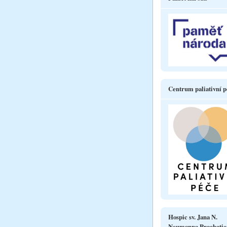
Centrum paliativní p
Hospic sv. Jana N.
Neumanna Prachatic