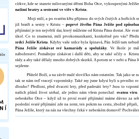
církve, kde se stanete mi­lovanými dětmi Boha Otce, vykoupenými Ježíše
našimi bratry a sestrami ve víře v Krista
.
Moji milí, a po svatém křtu přijmou do svých čistých a hořících srdcí
již bratři a sestry v Kristu –
poprvé živého Pána Ježíše pod způsoba
přijímání je ten největší dar, který můžeme od Krista Pána dostat. Ale svat
úkol. Co to znamená, milí prvokomunikanti, konkrétně pro vás? Před
srdci Ježíše Krista
. Kdyby vaše srdce byla špinavá, Pán Ježíš tam nebud
Pána Ježíše získávat své kamarády a spolužáky
. Ve škole je má
éče
náboženství. Pomáhejte získávat i další děti, aby se také učily o Kris
rády a aby také dělaly mnoho dob­rých skutků. A potom se v nebi u Pána Je
sejdeme.
Přátelé Boží, a na závěr malé slovíčko nám ostatním. Tak jako se na j
tak se nám teď vracejí vzpomínky. Také my jsme kdysi byli u prvního sva
dlouho? Předloni, před dvaceti lety, před pade­sáti lety? Jsou to vzpo
našich plánů život utrhal, ale jedno nám všem ponechal:
svatou víru
nebeského Otce – když už to první svaté přijímání máme dávno za s
poslední svaté přijímání zde na zemi, ten pokrm na cestu, zbožně přijali, a
Pána Ježíše, který na nás na všechny čeká v nebeském domově! Pochválen
e