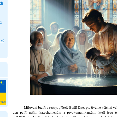
ch
e
cké
Milovaní bratři a sestry, přátelé Boží! Dnes prožíváme všichni veli
den patří našim katechumenům a prvokomunikantům, kteří jsou 