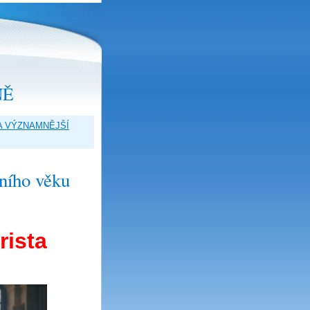
NĚ
A VÝZNAMNĚJŠÍ
lního věku
rista