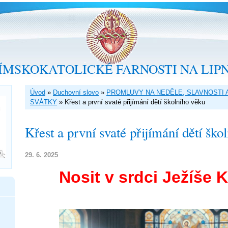
ÍMSKOKATOLICKÉ FARNOSTI NA LIP
Úvod
»
Duchovní slovo
»
PROMLUVY NA NEDĚLE, SLAVNOSTI 
SVÁTKY
»
Křest a první svaté přijímání dětí školního věku
Křest a první svaté přijímání dětí ško
29. 6. 2025
Nosit v srdci Ježíše K