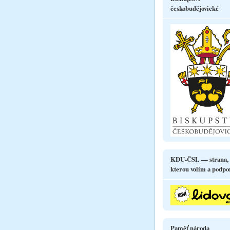
českobudějovické
KDU-ČSL — strana,
kterou volím a podpo
Paměť národa