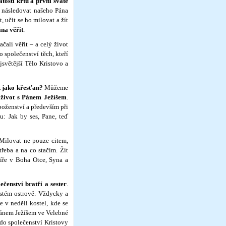
vátosti křtu a první svaté
m následovat našeho Pána
, učit se ho milovat a žít
ána věřit
.
li věřit – a celý život
 společenství těch, kteří
světější Tělo Kristovo a
t jako křesťan?
Můžeme
 život s Pánem Ježíšem
.
boženství a především při
ou: Jak by ses, Pane, teď
 Milovat ne pouze citem,
řeba a na co stačím. Žít
víře v Boha Otce, Syna a
lečen­ství bratří a sester
.
ustém ostrově. Vždycky a
e v neděli kostel, kde se
 Pánem Ježíšem ve Velebné
do společenství Kristovy