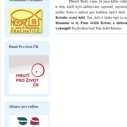
Přátelé Boží, víme, že jsou kříže vidi
k těm, kteří byli ukřižováni tajemně, mysti
jejího Syna o mi­lost pro kaž­dou trpící duši
Kristův svatý kříž
. Ten, kdo z lásky trpí za 
Klaníme se ti, Pane Ježíši Kriste, a dobro
vykoupil!
Pochválen buď Pán Ježíš Kristus.
Hnutí Pro život ČR
Aliance pro rodinu