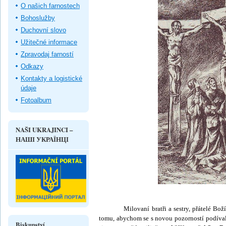
O našich farnostech
Bohoslužby
Duchovní slovo
Užitečné informace
Zpravodaj farností
Odkazy
Kontakty a logistické
údaje
Fotoalbum
NAŠI UKRAJINCI –
НАШІ УКРАЇНЦІ
Milovaní bratři a sestry, přátelé Boží! D
tomu, abychom se s novou pozorností podíval
Biskupství