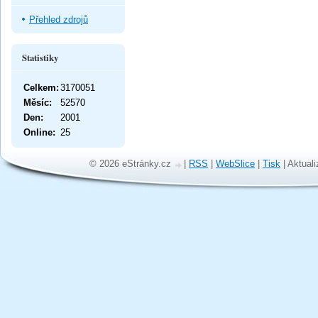
Přehled zdrojů
Statistiky
Celkem:
3170051
Měsíc:
52570
Den:
2001
Online:
25
© 2026 eStránky.cz
|
RSS
|
WebSlice
|
Tisk
|
Aktuali