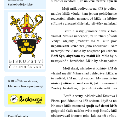
si znovu uvědomili, že
na kříži zemřel Syn Bo
českobudějovické
Moji milí, podívat se na kříž je velice s
mnoho křížů všude, kam jenom pohléd­neme: 
rozcestích silnic, mramorové kříže na hřbito
stříbrné a zlacené kříže jako přívěšek na krku.
Bratři a sestry, jenomže právě v tom
vnímat. Vzniká nebezpečí, že to ztratí pův
Vždyť kdejaký „mafián“ má v autě pově
nepoužívání kříže
než jeho zneužívání. Nám 
nezamýšlíme. A mělo by nás přece při každém
Boží Syn, abychom my mohli žít
. Mělo by ná
nesmyslné a bezúčelné. Mělo by nás napadnout
Moji drazí, následovat Kristův kříž denně 
vlastně myslí? Máme snad vyhledávat kříže, m
to nedělal, kříž mu byl vnucen. My neuctíváme
KDU-ČSL — strana,
nástroj vítězství nad smrtí
, jako
znamení ž
kterou volím a podporuji
Zmrtvýchvstalého, to je vítězná záře velikonoč
Bratři a sestry, následování Kristova kříž
Písem, pohlédnout na kříž s vírou, když na n
Kristova kříže znamená
spojit své denní kříž
gol­gotské skále našeho světa stojí Kristův kří
Paměť národa
obdarovávají životem toho, kdo na něj s vírou