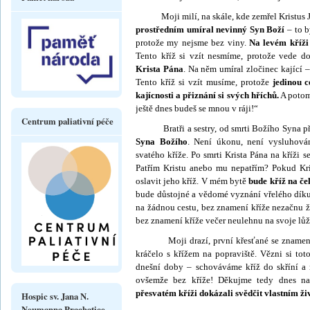
Moji milí, na skále, kde zemřel Kristus Ježí
prostředním umíral nevinný Syn Boží
– to 
protože my nejsme bez viny.
Na levém kříži
Tento kříž si vzít nesmíme, protože vede
Krista Pána
. Na něm umíral zločinec kající 
Tento kříž si vzít musíme, protože
jedi­nou 
kajícnosti a při­znání si svých hříchů.
A potom 
ještě dnes budeš se mnou v ráji!“
Centrum paliativní péče
Bratři a sestry, od smrti Božího Syna přij
Syna Božího
. Není úkonu, není vy­sluhová
svatého kříže. Po smrti Krista Pána na kříži 
Patřím Kristu anebo mu nepatřím? Pokud Kri
oslavit jeho kříž. V mém bytě
bude kříž na če
bude důstojné a vědomé vyznání vřelého díku
na žádnou cestu, bez znamení kříže nezačnu žá
bez znamení kříže večer neulehnu na svoje lů
Moji drazí, první křesťané se zname
kráčelo s křížem na popraviště. Vězni si to
dnešní doby – schová­váme kříž do skříní a
ovšemže bez kříže! Děkujme tedy dnes na
přesvatém kříži dokázali svědčit vlastním ž
Hospic sv. Jana N.
Neumanna Prachatice