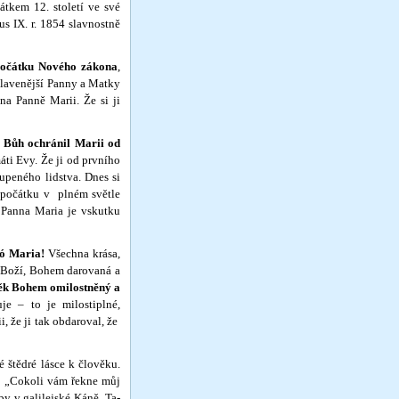
átkem 12. století ve své
us IX. r. 1854 slavnostně
počátku Nového zákona
,
slavenější Panny a Matky
na Panně Marii. Že si ji
í
Bůh ochránil Marii od
máti Evy. Že ji od prvního
upeného lidstva. Dnes si
 po­čátku v plném světle
, Panna Maria je vskutku
 ó Ma­ria!
Všechna krása,
sa Boží, Bohem darovaná a
ěk Bohem omilostněný a
e – to je milosti­plné,
, že ji tak obdaroval, že
tědré lásce k člověku.
.
„Cokoli vám řekne můj
by v galilejské Káně. Ta­