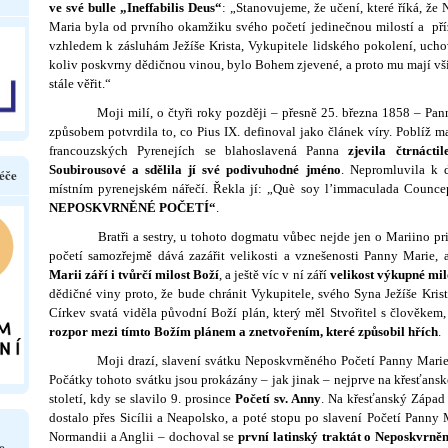
ve své bulle „Ineffabilis Deus“
: „Stanovujeme, že učení, které říká, že
Maria byla od prvního okamžiku svého početí jedinečnou milostí a př
vzhledem k zásluhám Ježíše Krista, Vykupitele lidského pokolení, uch
koliv poskvrny dědičnou vinou, bylo Bohem zjevené, a proto mu mají vši
stále věřit.“
Moji milí, o čtyři roky později – přesně 25. března 1858 – Panna
způsobem potvrdila to, co Pius IX. definoval jako článek víry. Poblíž 
francouzských Pyrenejích se blahoslavená Panna
zjevila čtrnácti
Soubirou­sové a sdělila jí své podivuhodné jméno
. Ne­promluvila k d
éče
místním pyrenejském nářečí. Řekla jí: „Què soy l’immaculada Counce
NEPOSKVR­NĚNÉ POČETÍ“
.
Bratři a sestry, u tohoto dogmatu vůbec nejde jen o Mariino priv
početí samozřejmě dává zazářit velikosti a vzneše­nosti Panny Marie, 
Marii září i tvůrčí milost Boží
, a ještě víc v ní září
velikost výkupné mil
dědičné viny proto, že bude chránit Vykupitele, svého Syna Ježíše Kris
Církev svatá viděla původní Boží plán, který měl Stvořitel s člověkem,
rozpor mezi tímto Božím plánem a znetvořením, které způsobil hřích
.
Moji drazí, slavení svátku Neposkvrněného Početí Panny Marie se
Počátky tohoto svátku jsou prokázány – jak jinak – nejprve na křesťansk
století, kdy se slavilo 9. pro­since
Početí sv. Anny
. Na křesťanský Západ 
do­stalo přes Sicílii a Neapolsko, a poté stopu po slavení Početí Panny
Normandii a Anglii – dochoval se
první latinský trak­tát o Neposkvrn
e