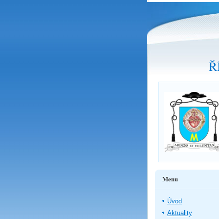
Ř
Menu
Úvod
Aktuality