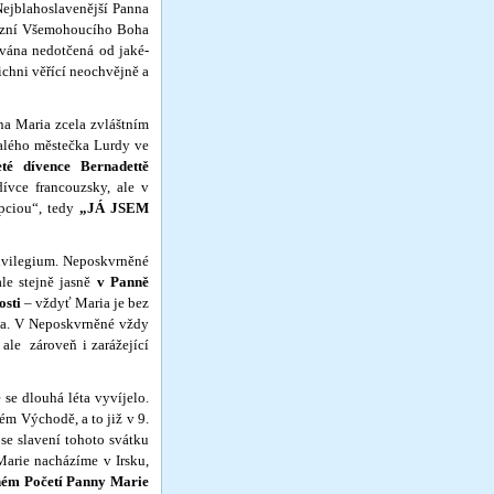
 Nejblahoslavenější Panna
ízní Vše­mohoucího Boha
ována nedotčená od jaké­
chni věřící neochvějně a
 Maria zcela zvláštním
malého městečka Lurdy ve
leté dívence Bernadettě
ívce francouz­sky, ale v
pciou“, tedy
„JÁ JSEM
ile­gium. Neposkvrněné
ale stejně jasně
v Panně
osti
– vždyť Maria je bez
ta. V Nepo­skvrněné vždy
 ale zároveň i zarážející
 dlouhá léta vyvíjelo.
ém Východě, a to již v 9.
se slavení tohoto svátku
 Marie nacházíme v Irsku,
ěném Početí Panny Marie