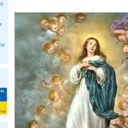
ch
e
cké