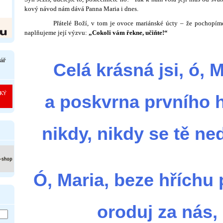
kový návod nám dává Panna Maria i dnes.
Přátelé Boží, v tom je ovoce mariánské úcty – že pochopíme 
naplňujeme její výzvu:
„Cokoli vám řekne, učiňte!“
ář
Celá krásná jsi, ó, M
a poskvrna prvního 
nikdy, nikdy se tě ne
Ó, Maria, beze hříchu 
oroduj za nás,