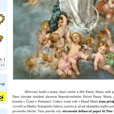
ruji
Milovaní bratři a sestry, drazí ctitelé a děti Panny Marie, milí p
Dnes slavíme titulární slavnost Neposkvrněného Početí Panny Marie, 
kostela v Černé v Pošumaví. Církev svatá vidí v Panně Marii
ženu předp
vyvolil za Matku Vykupitele lidstva, a proto ji už od okamžiku jejího po
prvotního hříchu. Tuto pravdu víry
slavnostně definoval pa­pež bl. Pius