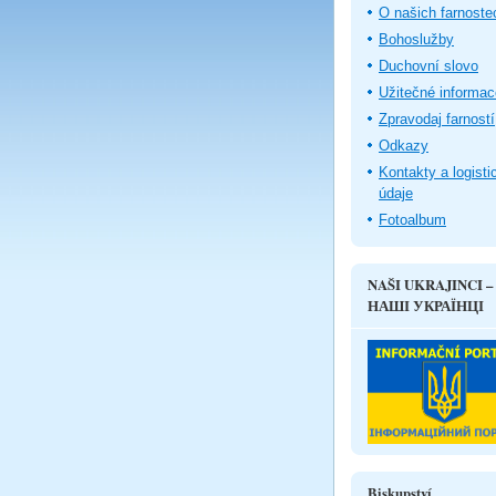
O našich farnoste
Bohoslužby
Duchovní slovo
Užitečné informac
Zpravodaj farností
Odkazy
Kontakty a logisti
údaje
Fotoalbum
NAŠI UKRAJINCI –
НАШІ УКРАЇНЦІ
Biskupství