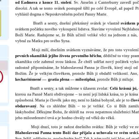
od Eadmera z konce 11. sto­letí
. Sv. Anselm z Canterburry zavedl poč
diecézi. A tak se tento svátek postupně šířil po celé Evropě, až papež Pi
vyhlásil dogma o Neposkrvněném početí Panny Marie.
Bratři a sestry, dnešní překrásný svátek je vlastně
svátkem 
svátkem počátku nového vykoupení lidstva. Slavíme vy­volení Nejblaho
Boží Marie. Radujeme se, že Bůh učinil veliké věci na jednom z nás, 
vybral za Matku pro svého Syna.
Moji milí, dnešním svátkem vyznáváme, že pro toto vyvolen
prvních okamžiků jejího života prvotního hříchu
, dě­dičné to viny pra
okamžiku cele zahrnul svou láskou. Že chtěl udělat nový počátek vyko
ra­dostně připomínáme, že blahoslavená Panna je člověk, který stojí od
Božím. Že je velkým člověkem, protože Bůh ji obda­řil velikostí. Ano
kecharitómené
— gratia plena — milostiplná
, protože Bůh ji miluje.
Bratři a sestry, a tak můžeme s úžasem zvolat:
Celá krásná jsi,
kterou na Panně Marii obdivujeme – to není její lidská krása, to je krá
způsobená. Maria je člo­věk jako my, není to žádná bohyně, ale je to
člov
obdaro­vaný
. Na co shlédne Bůh – to je veliké. Co si Bůh zamiluj
láskyhodné. Děkujme Bohu, že shlédl na svou nepatrnou slu­žebnici Marii
jeho milosrdenství trvá a je hodno chvály od věků do věků.
Moji drazí, toto je radost dnešního svátku: Bůh je velký ve své š
Blahoslavená Panna tento Boží dar přijala a uchovala ve svém srdci
Syn Ježíš, udělejte to, poslechněte ho!“ Tak k nám volá její hlas od svat