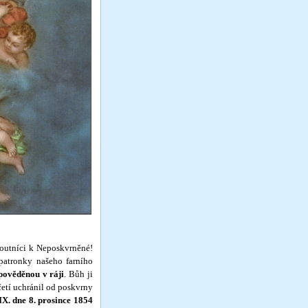
outníci k Neposkvrněné!
patronky našeho farního
o­věděnou v ráji
. Bůh ji
četí uchránil od poskvrny
 IX. dne 8. prosince 1854