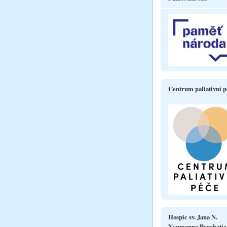
Centrum paliativní p
Hospic sv. Jana N.
Neumanna Prachatic