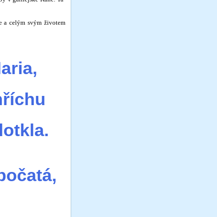
a ce­lým svým životem
aria,
hříchu
dotkla.
počatá,