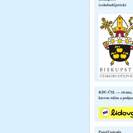
českobudějovické
KDU-ČSL — strana,
kterou volím a podpo
Paměť národa