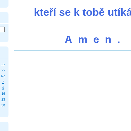
kteří se k tobě utí
A m e n .
>>
>>
Ne
2
9
16
23
30