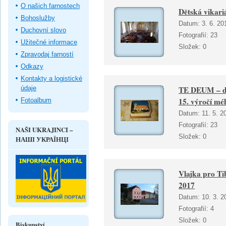
O našich farnostech
Dětská vikari
Bohoslužby
Datum:
3. 6. 20
Duchovní slovo
Fotografií:
23
Užitečné informace
Složek:
0
Zpravodaj farností
Odkazy
Kontakty a logistické
údaje
TE DEUM – děk
15. výročí mé
Fotoalbum
Datum:
11. 5. 2
Fotografií:
23
NAŠI UKRAJINCI –
Složek:
0
НАШІ УКРАЇНЦІ
Vlajka pro Ti
2017
Datum:
10. 3. 2
Fotografií:
4
Složek:
0
Biskupství