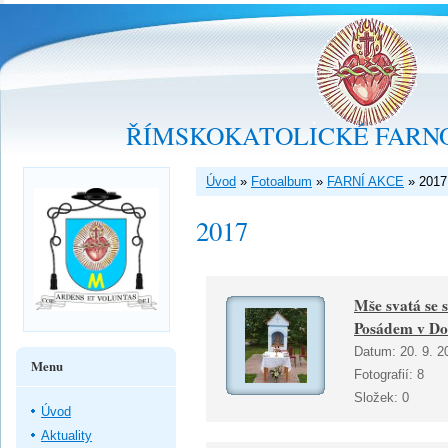
ŘÍMSKOKATOLICKÉ FARNO
Úvod
»
Fotoalbum
»
FARNÍ AKCE
»
2017
2017
Mše svatá se 
Posádem v Do
Datum:
20. 9. 2
Menu
Fotografií:
8
Složek:
0
Úvod
Aktuality