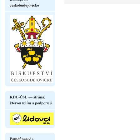
českobudějovické
KDU-ČSL — strana,
kterou volím a podporuji
Paměť národa