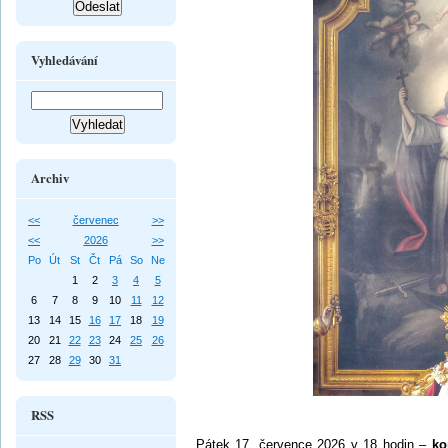
Vyhledávání
Archiv
<<
červenec
>>
<<
2026
>>
Po
Út
St
Čt
Pá
So
Ne
1
2
3
4
5
6
7
8
9
10
11
12
13
14
15
16
17
18
19
20
21
22
23
24
25
26
27
28
29
30
31
RSS
Pátek 17. července 2026 v 18 hodin –
ko