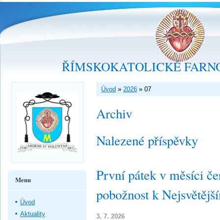
ŘÍMSKOKATOLICKÉ FARNO
Úvod
»
2026
»
07
Archiv
Nalezené příspěvky
První pátek v měsíci če
Menu
pobožnost k Nejsvětějš
Úvod
Aktuality
3. 7. 2026