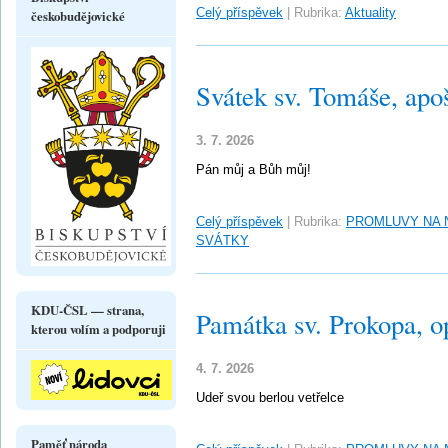
Celý příspěvek
|
Rubrika:
Aktuality
českobudějovické
Svátek sv. Tomáše, apo
3. 7. 2026
Pán můj a Bůh můj!
Celý příspěvek
|
Rubrika:
PROMLUVY NA 
SVÁTKY
KDU-ČSL — strana,
Památka sv. Prokopa, o
kterou volím a podporuji
4. 7. 2026
Udeř svou berlou vetřelce
Paměť národa