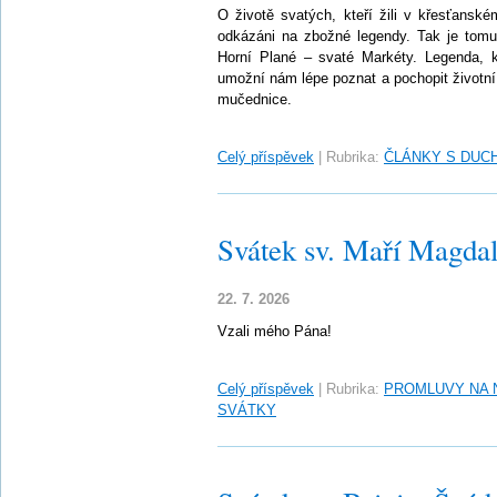
O životě svatých, kteří žili v křesťanské
odkázáni na zbožné legendy. Tak je tomu 
Horní Plané – svaté Markéty. Legenda, k
umožní nám lépe poznat a pochopit životní
mučednice.
Celý příspěvek
|
Rubrika:
ČLÁNKY S DUC
Svátek sv. Maří Magda
22. 7. 2026
Vzali mého Pána!
Celý příspěvek
|
Rubrika:
PROMLUVY NA 
SVÁTKY