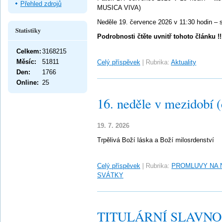
Přehled zdrojů
MUSICA VIVA)
Neděle 19. července 2026 v 11:30 hodin –
Statistiky
Podrobnosti čtěte uvnitř tohoto článku !!
Celkem:
3168215
Měsíc:
51811
Celý příspěvek
|
Rubrika:
Aktuality
Den:
1766
Online:
25
16. neděle v mezidobí 
19. 7. 2026
Trpělivá Boží láska a Boží milosrdenství
Celý příspěvek
|
Rubrika:
PROMLUVY NA 
SVÁTKY
TITULÁRNÍ SLAVNO