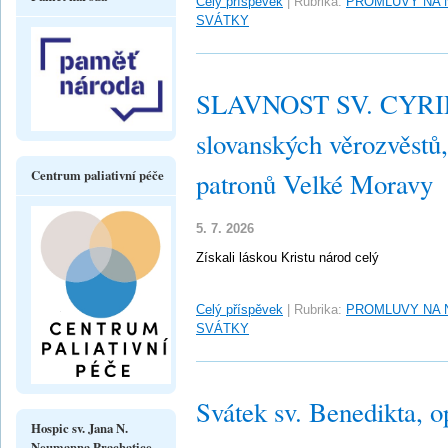
Celý příspěvek
|
Rubrika:
PROMLUVY NA 
SVÁTKY
SLAVNOST SV. CYRI
slovanských věrozvěstů,
Centrum paliativní péče
patronů Velké Moravy
5. 7. 2026
Získali láskou Kristu národ celý
Celý příspěvek
|
Rubrika:
PROMLUVY NA 
SVÁTKY
Svátek sv. Benedikta, o
Hospic sv. Jana N.
Neumanna Prachatice