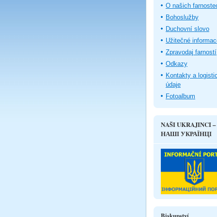
O našich farnoste
Bohoslužby
Duchovní slovo
Užitečné informac
Zpravodaj farností
Odkazy
Kontakty a logisti
údaje
Fotoalbum
NAŠI UKRAJINCI –
НАШІ УКРАЇНЦІ
Biskupství