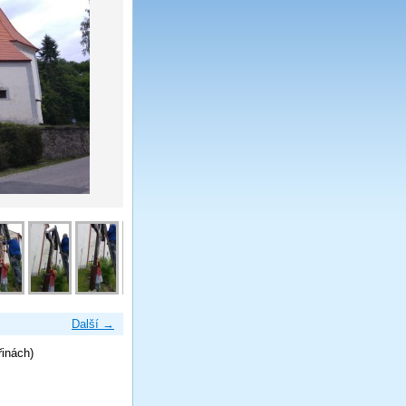
Další →
řinách)