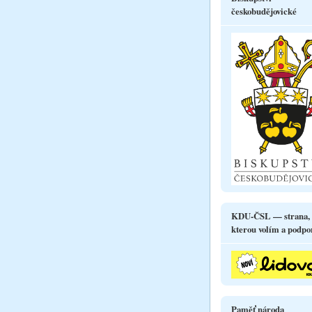
českobudějovické
KDU-ČSL — strana,
kterou volím a podpo
Paměť národa