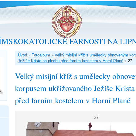
ÍMSKOKATOLICKÉ FARNOSTI NA LIP
Úvod
»
Fotoalbum
»
Velký misijní kříž s umělecky obnoveným ko
Ježíše Krista na plechu před farním kostelem v Horní Plané
»
27
Velký misijní kříž s umělecky obnov
korpusem ukřižovaného Ježíše Krista
před farním kostelem v Horní Plané
27