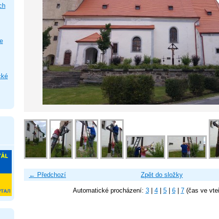
ch
e
cké
← Předchozí
Zpět do složky
Automatické procházení:
3
|
4
|
5
|
6
|
7
(čas ve vte