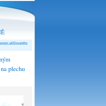
NĚ
rpusem ukřižovaného
eným
 na plechu