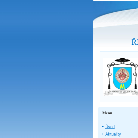
Ř
Menu
Úvod
Aktuality