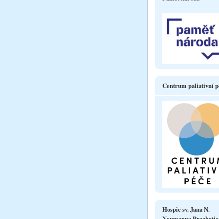
Centrum paliativní p
Hospic sv. Jana N.
Neumanna Prachatic