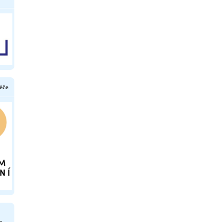
éče
e