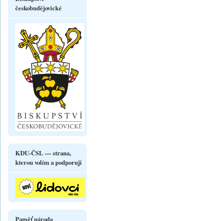
českobudějovické
KDU-ČSL — strana,
kterou volím a podporuji
Paměť národa