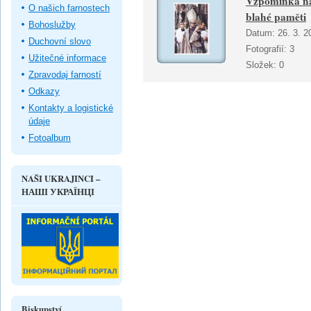
Vzpomínka na
O našich farnostech
blahé paměti
Bohoslužby
Datum:
26. 3. 2
Duchovní slovo
Fotografií:
3
Užitečné informace
Složek:
0
Zpravodaj farností
Odkazy
Kontakty a logistické
údaje
Fotoalbum
NAŠI UKRAJINCI –
НАШІ УКРАЇНЦІ
Biskupství