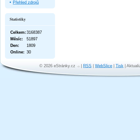
Přehled zdrojů
Statistiky
Celkem:
3168387
Měsíc:
51897
Den:
1809
Online:
30
© 2026 eStránky.cz
|
RSS
|
WebSlice
|
Tisk
|
Aktuali