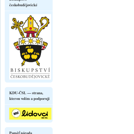
českobudějovické
KDU-ČSL — strana,
kterou volím a podporuji
Paměť národa