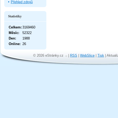
Přehled zdrojů
Statistiky
Celkem:
3169460
Měsíc:
52322
Den:
1988
Online:
26
© 2026 eStránky.cz
|
RSS
|
WebSlice
|
Tisk
|
Aktuali