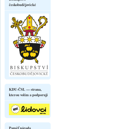
českobudějovické
KDU-ČSL — strana,
kterou volím a podporuji
Paměť národa