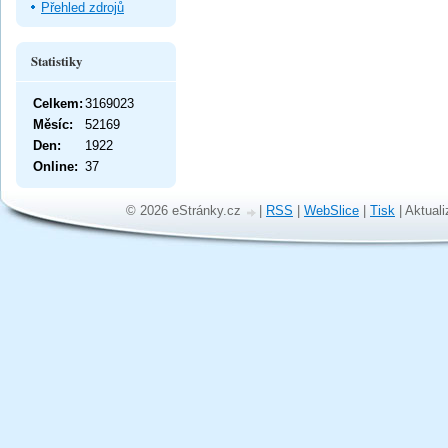
Přehled zdrojů
Statistiky
Celkem:
3169023
Měsíc:
52169
Den:
1922
Online:
37
© 2026 eStránky.cz
|
RSS
|
WebSlice
|
Tisk
|
Aktuali