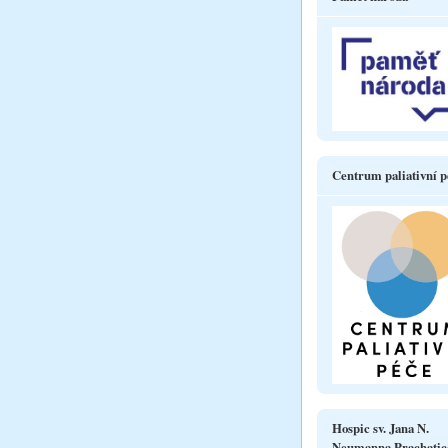
Centrum paliativní p
Hospic sv. Jana N.
Neumanna Prachatic