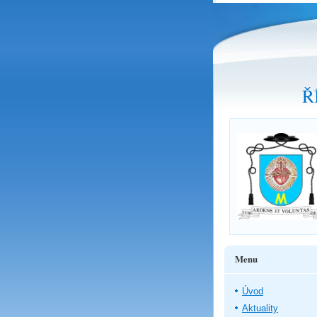
Ř
Menu
Úvod
Aktuality