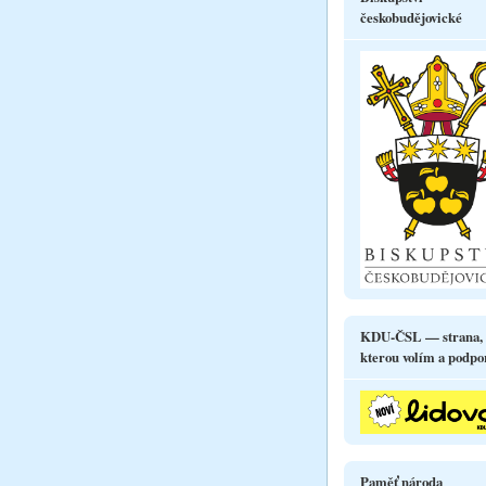
českobudějovické
KDU-ČSL — strana,
kterou volím a podpo
Paměť národa