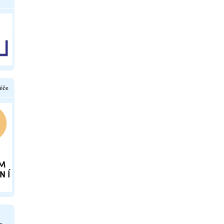
éče
e