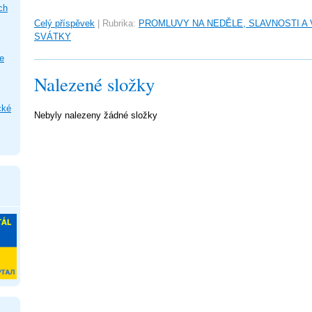
ch
Celý příspěvek
|
Rubrika:
PROMLUVY NA NEDĚLE, SLAVNOSTI A
SVÁTKY
e
Nalezené složky
cké
Nebyly nalezeny žádné složky