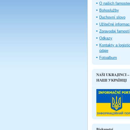
O našich farnoste
Bohoslužby
Duchovní slovo
Užitečné informac
Zpravodaj farností
Odkazy
Kontakty a logisti
údaje
Fotoalbum
NAŠI UKRAJINCI –
НАШІ УКРАЇНЦІ
Biskupství