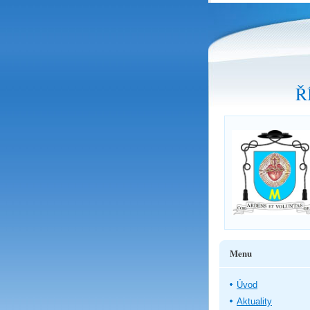
Ř
Menu
Úvod
Aktuality