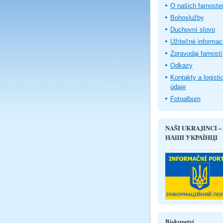
O našich farnoste
Bohoslužby
Duchovní slovo
Užitečné informac
Zpravodaj farností
Odkazy
Kontakty a logisti
údaje
Fotoalbum
NAŠI UKRAJINCI –
НАШІ УКРАЇНЦІ
Biskupství