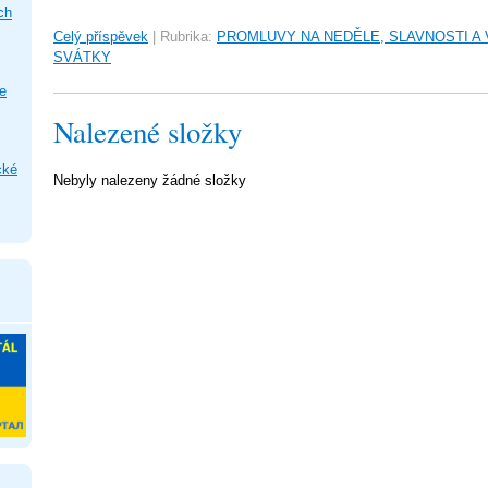
ch
Celý příspěvek
|
Rubrika:
PROMLUVY NA NEDĚLE, SLAVNOSTI A
SVÁTKY
e
Nalezené složky
cké
Nebyly nalezeny žádné složky