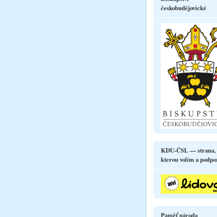
českobudějovické
KDU-ČSL — strana,
kterou volím a podpo
Paměť národa