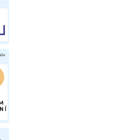
éče
e