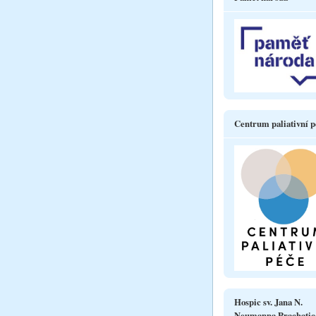
Centrum paliativní p
Hospic sv. Jana N.
Neumanna Prachatic