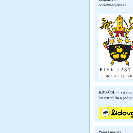
českobudějovické
KDU-ČSL — strana,
kterou volím a podpo
Paměť národa