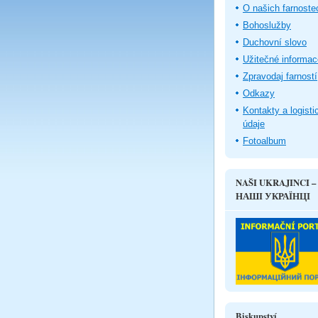
O našich farnoste
Bohoslužby
Duchovní slovo
Užitečné informac
Zpravodaj farností
Odkazy
Kontakty a logisti
údaje
Fotoalbum
NAŠI UKRAJINCI –
НАШІ УКРАЇНЦІ
Biskupství