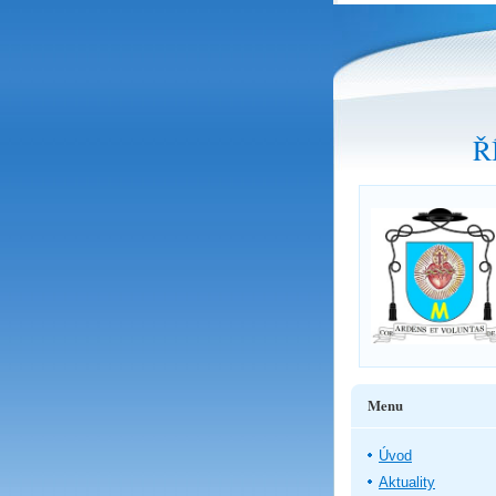
Ř
Menu
Úvod
Aktuality