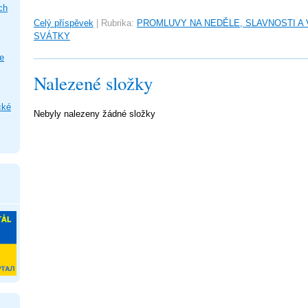
ch
Celý příspěvek
|
Rubrika:
PROMLUVY NA NEDĚLE, SLAVNOSTI A
SVÁTKY
e
Nalezené složky
cké
Nebyly nalezeny žádné složky