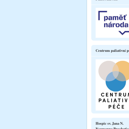
Centrum paliativní p
Hospic sv. Jana N.
Neumanna Prachatic