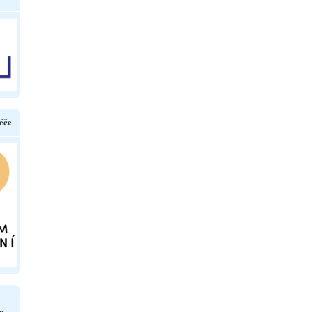
éče
e