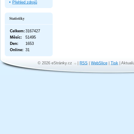
Přehled zdrojů
Statistiky
Celkem:
3167427
Měsíc:
51495
Den:
1653
Online:
31
© 2026 eStránky.cz
|
RSS
|
WebSlice
|
Tisk
|
Aktuali