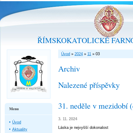
ŘÍMSKOKATOLICKÉ FARNO
Úvod
»
2024
»
11
»
03
Archiv
Nalezené příspěvky
31. neděle v mezidobí 
Menu
3. 11. 2024
Úvod
Láska je nejvyšší dokonalost
Aktuality