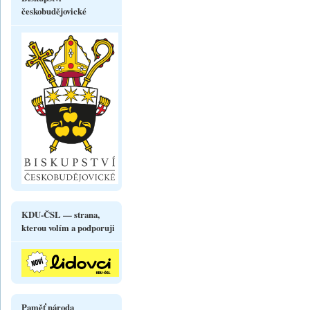
českobudějovické
KDU-ČSL — strana,
kterou volím a podporuji
Paměť národa