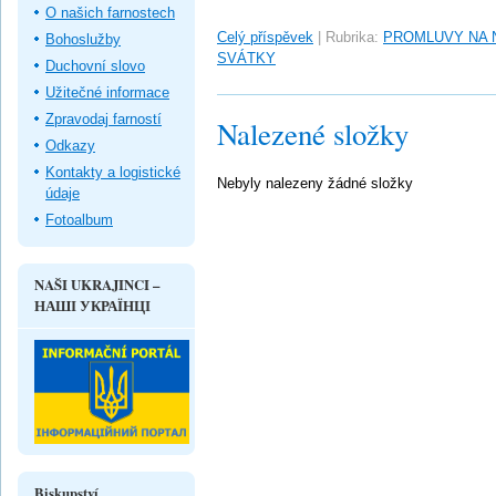
O našich farnostech
Celý příspěvek
|
Rubrika:
PROMLUVY NA 
Bohoslužby
SVÁTKY
Duchovní slovo
Užitečné informace
Zpravodaj farností
Nalezené složky
Odkazy
Kontakty a logistické
Nebyly nalezeny žádné složky
údaje
Fotoalbum
NAŠI UKRAJINCI –
НАШІ УКРАЇНЦІ
Biskupství