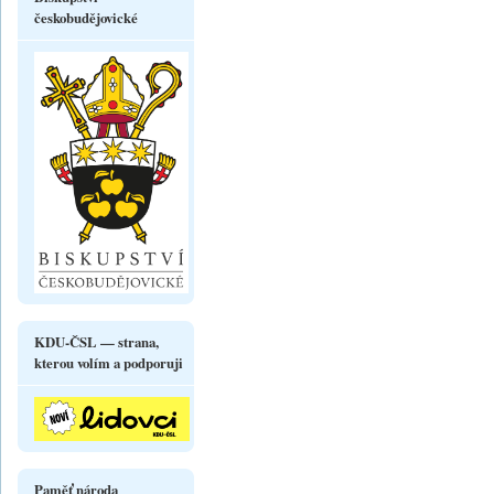
českobudějovické
KDU-ČSL — strana,
kterou volím a podporuji
Paměť národa