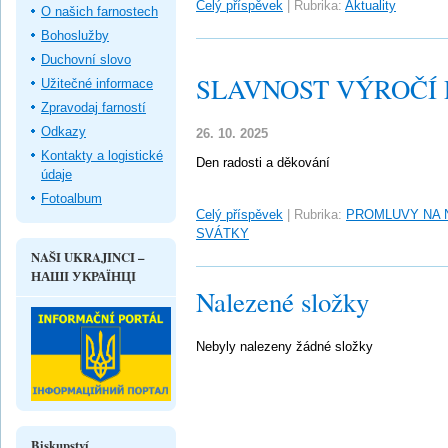
Celý příspěvek
|
Rubrika:
Aktuality
O našich farnostech
Bohoslužby
Duchovní slovo
SLAVNOST VÝROČÍ 
Užitečné informace
Zpravodaj farností
Odkazy
26. 10. 2025
Kontakty a logistické
Den radosti a děkování
údaje
Fotoalbum
Celý příspěvek
|
Rubrika:
PROMLUVY NA 
SVÁTKY
NAŠI UKRAJINCI –
НАШІ УКРАЇНЦІ
Nalezené složky
Nebyly nalezeny žádné složky
Biskupství