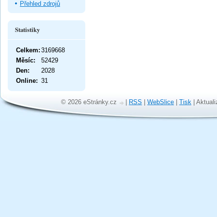
Přehled zdrojů
Statistiky
Celkem:
3169668
Měsíc:
52429
Den:
2028
Online:
31
© 2026 eStránky.cz
|
RSS
|
WebSlice
|
Tisk
|
Aktuali