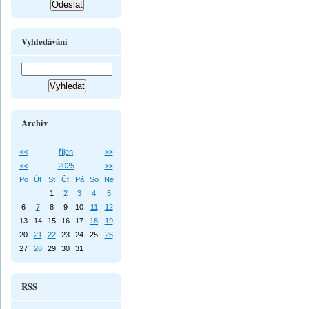
Vyhledávání
Archiv
<<
říjen
>>
<<
2025
>>
Po
Út
St
Čt
Pá
So
Ne
1
2
3
4
5
6
7
8
9
10
11
12
13
14
15
16
17
18
19
20
21
22
23
24
25
26
27
28
29
30
31
RSS