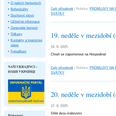
O našich farnostech
Celý příspěvek
|
Rubrika:
PROMLUVY NA 
Bohoslužby
SVÁTKY
Duchovní slovo
Užitečné informace
Zpravodaj farností
19. neděle v mezidobí 
Odkazy
Kontakty a logistické
údaje
10. 8. 2025
Fotoalbum
Chraň se zapomenout na Hospodina!
NAŠI UKRAJINCI –
Celý příspěvek
|
Rubrika:
PROMLUVY NA 
НАШІ УКРАЇНЦІ
SVÁTKY
20. neděle v mezidobí 
17. 8. 2025
Střet dvou království
Biskupství