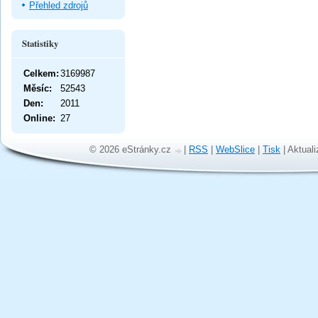
Přehled zdrojů
Statistiky
Celkem:
3169987
Měsíc:
52543
Den:
2011
Online:
27
© 2026 eStránky.cz
|
RSS
|
WebSlice
|
Tisk
|
Aktuali