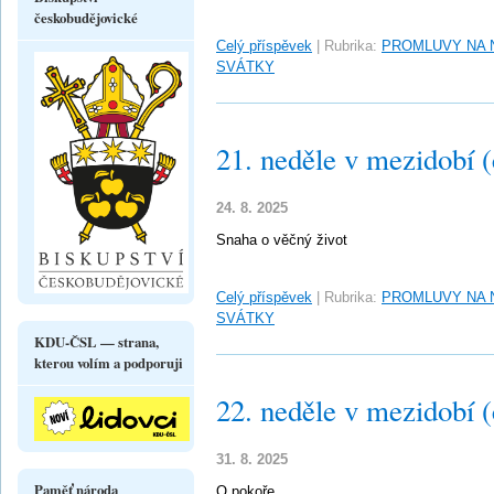
českobudějovické
Celý příspěvek
|
Rubrika:
PROMLUVY NA 
SVÁTKY
21. neděle v mezidobí 
24. 8. 2025
Snaha o věčný život
Celý příspěvek
|
Rubrika:
PROMLUVY NA 
SVÁTKY
KDU-ČSL — strana,
kterou volím a podporuji
22. neděle v mezidobí 
31. 8. 2025
Paměť národa
O pokoře