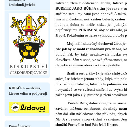
zatíženo zlem z dědičného hříchu,
lidstvo 
českobudějovické
BUDETE JAKO BŮH!
A s tím jde ruku v r
stačíme sami, my sami jsme bohové! A takto
jiným způsobem, než
cestou bolesti, cestou
hodnota dobra se může získat jen jedin
nejrůznějšímu
POKUŠENÍ
, aby se ukázalo,
ži­votě. Pokušením se nelze vyhnout, protože p
Moji milí, sku­tečný duchovní život je neu
Ale
jak by se mohl rozhodnout pro dobro, kd
volbu. Pak by také neexistovala lidská s
člověkem. Sám v sobě, ve své přirozenosti, 
člověka ke svému obrazu a ke své podobě.
Bratři a sestry, člověk je však
slabý, kř
stávají se hříchem jenom tehdy, když tato pok
pokušeními zto­tožní,
když tato pokušení sv
KDU-ČSL — strana,
nevyznává se ve svátosti smíření ze svých h
kterou volím a podporuji
začne jevit jako zlý, protože je zlem prosák­nut
Přátelé Boží, dobře víme, že nejsme a ne
zaváhat, můžeme ochabnout, ale
nikdy nesm
nám dal sílu následovat jeho příkladu, abyc
NE! A s pevnou vírou všichni vyznejme:
Jen
sloužit!
Pochválen buď Pán Ježíš Kristus.
Paměť národa