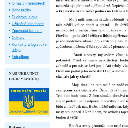
mezi Ježíšem a ďáblem – tímto odvěkým Boží
O našich farnostech
nám zdá být přehnané a přímo drzé. Nepřehán
Bohoslužby
– království světa, když padneš na kolena a b
Duchovní slovo
Moji milí, musíme si zde uvědomit jednu 
Užitečné informace
také věděl velice dobře a přesně – že Ježí
nepokoušel v Kristu Pánu jeho božství – na 
Zpravodaj farností
člověka – pokoušel Ježíšovu lidskou přiroze
Odkazy
je zde modelová situace pro každého z nás. Je
Kontakty a logistické
způsobem můžeme ďábla spolehlivě přemoci a
údaje
Bratři a sestry, my ovšem víme, že ďábe
Fotoalbum
pokoušel. Přišel za ním v nejkritičtější hod
zahradě a pro nás se krví potil. Ani tehdy vša
který mu po­dal jeho nebeský Otec, a vyznal:
NAŠI UKRAJINCI –
chci, ale jak ty chceš!“
НАШІ УКРАЇНЦІ
Moji drazí, na této malé epizodě ze živ
zachyceny celé dějiny zla
. Ďábel dává lidem 
Ten, kdo bude tomu Zlému sloužit, dostává mo
stejné pro­testující a odporující výčitky: Proč
bídu a hlad? Jak nás, Bože, můžeš milovat, kdy
masy stoupenců. Ukaž lidem, že ovládáš taje
budou ti věřit!
Bratři a sestry, jenomže toto není cesta sp
Biskupství