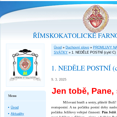
ŘÍMSKOKATOLICKÉ FARNO
Úvod
»
Duchovní slovo
»
PROMLUVY NA
SVÁTKY
»
1. NEDĚLE POSTNÍ (cykl C)
1. NEDĚLE POSTNÍ (c
9. 3. 2025
Jen tobě, Pane,
Menu
Milovaní bratři a sestry, přátelé Boží! Po
svatopostní. A na počátku postní doby naslou
Úvod
počátku Ježíšovy veřejné činnosti:
Pán Ježíš
Aktuality