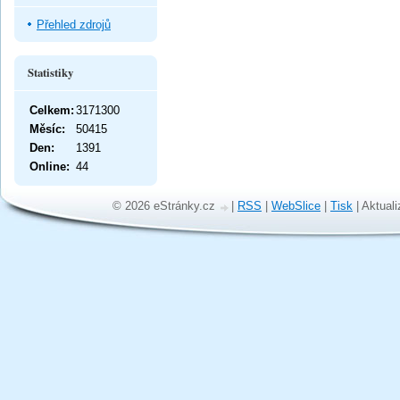
Přehled zdrojů
Statistiky
Celkem:
3171300
Měsíc:
50415
Den:
1391
Online:
44
© 2026 eStránky.cz
|
RSS
|
WebSlice
|
Tisk
|
Aktuali