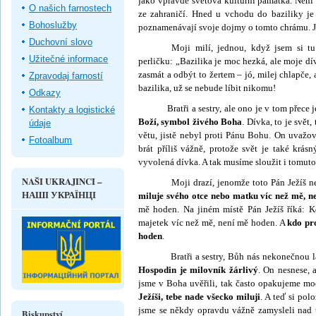
jako vpravdě světová kulturní památka. Není p
O našich farnostech
ze zahraničí. Hned u vchodu do baziliky je
Bohoslužby
poznamenávají svoje dojmy o tomto chrámu. Js
Duchovní slovo
Moji milí, jednou, když jsem si tu
Užitečné informace
perličku: „Bazilika je moc hezká, ale moje 
zasmát a odbýt to žertem – jó, milej chlapče, 
Zpravodaj farností
bazilika, už se nebude líbit nikomu!
Odkazy
Bratři a sestry, ale ono je v tom přece je
Kontakty a logistické
Boží, symbol živého Boha
. Dívka, to je svět
údaje
větu, jistě nebyl proti Pánu Bohu. On uvažova
Fotoalbum
brát příliš vážně, protože svět je také krás
vyvolená dívka. A tak musíme sloužit i tomuto
NAŠI UKRAJINCI –
Moji drazí, jenomže toto Pán Ježíš 
НАШІ УКРАЇНЦІ
miluje svého otce nebo matku víc než mě, n
mě hoden. Na jiném místě Pán Ježíš říká: K
majetek víc než mě, není mě hoden. A
kdo pr
hoden
.
Bratři a sestry, Bůh nás nekonečnou lásko
Hospodin je milovník žárlivý
. On nesnese, 
jsme v Boha uvěřili, tak často opakujeme mo
Je­žíši, tebe nade všecko miluji
. A teď si pol
jsme se někdy opravdu vážně zamysleli nad 
Biskupství