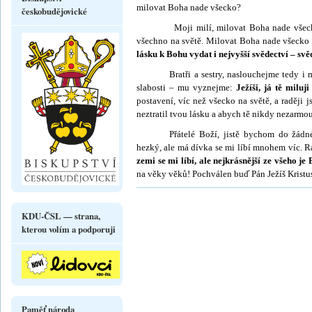
milovat Boha nade všecko?
českobudějovické
Moji milí, milovat Boha nade všecko, t
všechno na světě. Milovat Boha nade všecko
lásku k Bohu vydat i nejvyšší svědectví – svě­
Bratři a sestry, naslouchejme tedy i
slabosti – mu vyznejme:
Ježíši, já tě miluj
postavení, víc než všecko na světě, a raději
neztratil tvou lásku a abych tě nikdy nezarmout
Přátelé Boží, jistě bychom do žádn
hezký, ale má dívka se mi líbí mnohem víc. 
zemi se mi líbí, ale nejkrásnější ze všeho je
na věky věků! Pochválen buď Pán Ježíš Kristu
KDU-ČSL — strana,
kterou volím a podporuji
Paměť národa