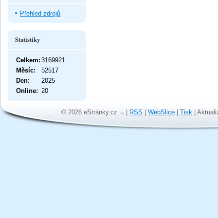
Přehled zdrojů
Statistiky
Celkem:
3169921
Měsíc:
52517
Den:
2025
Online:
20
© 2026 eStránky.cz
|
RSS
|
WebSlice
|
Tisk
|
Aktuali