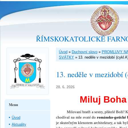
ŘÍMSKOKATOLICKÉ FARNO
Úvod
»
Duchovní slovo
»
PROMLUVY NA
SVÁTKY
»
13. neděle v mezidobí (cykl A
13. neděle v mezidobí 
28. 6. 2026
Miluj Boha
Menu
Milovaní bratři a sestry, přátelé Boží! Když
chodíval na mše svaté do
románsko-gotické 
Úvod
je skutečným klenotem architektury, a tak 
Aktuality