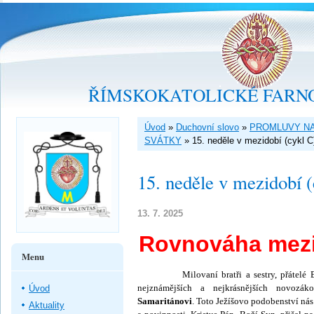
ŘÍMSKOKATOLICKÉ FARNO
Úvod
»
Duchovní slovo
»
PROMLUVY NA
SVÁTKY
»
15. neděle v mezidobí (cykl C
15. neděle v mezidobí 
13. 7. 2025
Rovnováha mezi
Menu
Milovaní bratři a sestry, přátelé Boží
nejznámějších a nejkrásnějších novozá
Úvod
Samaritánovi
. Toto Ježíšovo podobenství ná
Aktuality