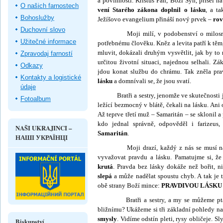
a povinnosti. Kristus Pán, Boží Syn, přišel n
O našich farnostech
vení Starého zákona doplnil o lásku
, a t
Bohoslužby
Ježíšovo evangelium přináší nový prvek –
rov
Duchovní slovo
Moji milí, v podobenství o milosrdném
Užitečné informace
potřebnému člověku. Kněz a levita patří k těm,
mluvit, dokázali druhým vysvětlit, jak by to
Zpravodaj farností
určitou životní situaci, najednou selhali. Zá
Odkazy
jdou konat službu do chrámu. Tak zněla pra
Kontakty a logistické
lásku
a domnívali se, že jsou svatí.
údaje
Bratři a sestry, jenomže ve skutečnosti ja
Fotoalbum
ležící bezmocný v blátě, čekali na lásku. Ani
Až teprve třetí muž – Samaritán – se sklonil a
kdo jednal správně, odpověděl i farizeus,
NAŠI UKRAJINCI –
Samaritán
.
НАШІ УКРАЇНЦІ
Moji drazí, každý z nás se musí naučit
vyvažovat pravdu a lásku. Pamatujme si, ž
krutá
. Pravda bez lásky dokáže než bořit, n
slepá
a může na­dělat spoustu chyb. A tak je 
obě strany Boží mince:
PRAVDIVOU LÁSKU
Bratři a sestry, a my se můžeme ptát: J
bližnímu? Ukážeme si tři základní pohledy n
smysly
. Vidíme odstín pleti, rysy obličeje. 
Biskupství