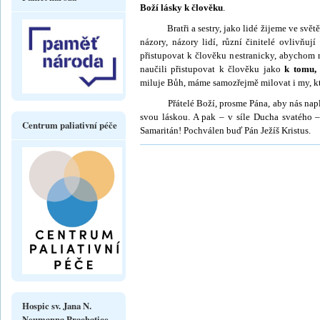
Boží lásky k člověku
.
Bratři a sestry, jako lidé žijeme ve světě v p
názory, názory lidí, různí činitelé ovlivňu
přistupovat k člověku nestra­nicky, abychom 
naučili přistupovat k člověku jako
k tomu, 
miluje Bůh, máme samozřejmě milovat i my, k
Přátelé Boží, prosme Pána, aby nás naplni
svou láskou. A pak – v síle Ducha svatého 
Centrum paliativní péče
Samaritán! Pochválen buď Pán Ježíš Kristus.
Hospic sv. Jana N.
Neumanna Prachatice