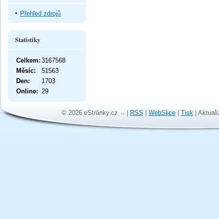
Přehled zdrojů
Statistiky
Celkem:
3167568
Měsíc:
51563
Den:
1703
Online:
29
© 2026 eStránky.cz
|
RSS
|
WebSlice
|
Tisk
|
Aktuali