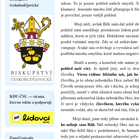
rukou. To je pouze pohled našich smyslů. 
českobudějovické
klamavý. Jenomže mnoho lidí přistupuje k bliž
je povrchní, pouze vnější pohled.
Moji milí, avšak Bůh nám dal ještě druh
pohled nám umožňuje proniknout lidem pod p
událost, která se jich týká. Dokážeme navázat
pouhé vnímání smysly. Zde se už setkáváme 
vstupuje. A také nás ovlivňuje a vyvolává urč
podléhá mnoha omylům, které mohou negativně
Bratři a sestry, a konečně zde máme ještě t
pohled naší víry
. Je úplně jiný, než ty dv
člověka.
Vírou vidíme bliž­ního tak, jak h
člověka, je to obraz nebeského Otce, neboť B
Člověk nemá pouze tělo, ale i ducha, je scho
poničily, nutně v něm zůstává tento obraz bož
KDU-ČSL — strana,
přítomna ne­konečná láska nebeského Otce, kter
kterou volím a podporuji
či neví je vždycky
člověkem, kterého vykou
neustále volán, aby se skutečně stal tím, čím 
Moji drazí, jsme tedy přímo zavázáni k t
ho miluje sám Bůh
. Náš nebeský Otec má so
také Pán Ježíš říká v podo­benství, že Samar
tedy jen o nějaké prokazování zdravotní péče 
Paměť národa