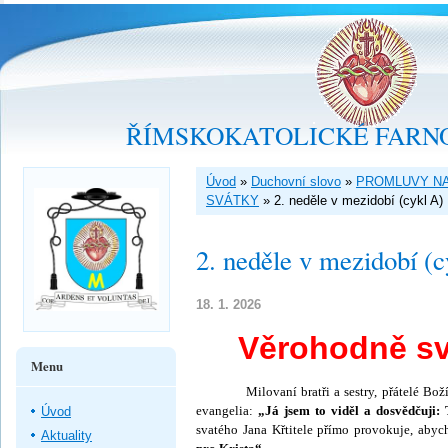
ŘÍMSKOKATOLICKÉ FARNO
Úvod
»
Duchovní slovo
»
PROMLUVY NA
SVÁTKY
»
2. neděle v mezidobí (cykl A)
2. neděle v mezidobí (c
18. 1. 2026
Věrohodně svě
Menu
Milovaní bratři a sestry, přátelé Boží! V
evangelia:
„Já jsem to viděl a dosvědčuji: 
Úvod
svatého Jana Křtitele přímo provo­kuje, ab
Aktuality