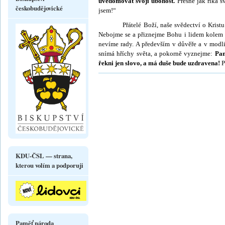
uvědomo­vat svoji ubohost.
Přesně jak říká s
českobudějovické
jsem!“
Přátelé Boží, naše svědectví o Kristu 
Nebojme se a přiznejme Bohu i lidem kolem n
nevíme rady. A především v důvěře a v modl
snímá hříchy světa, a pokorně vyznejme:
Pan
řekni jen slovo, a má duše bude uzdravena!
P
KDU-ČSL — strana,
kterou volím a podporuji
Paměť národa