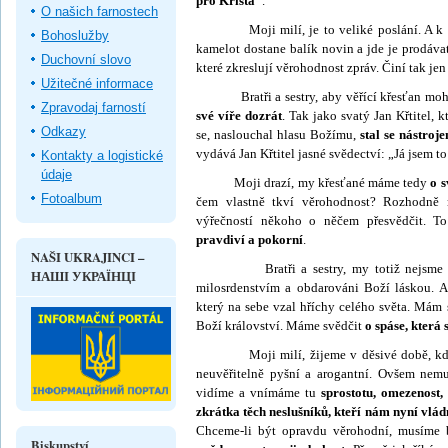
pro Krista“
.
O našich farnostech
Moji milí, je to veliké poslání. A k tako
Bohoslužby
kamelot dostane balík novin a jde je prodáva
Duchovní slovo
které zkreslují věrohod­nost zpráv. Činí tak je
Užitečné informace
Bratři a sestry, aby věřící křesťan mohl
Zpravodaj farností
své víře dozrát
. Tak jako svatý Jan Křtitel, 
Odkazy
se, naslouchal hlasu Božímu,
stal se nástro­
vydává Jan Křtitel jasné svědectví: „Já jsem to
Kontakty a logistické
údaje
Moji drazí, my křesťané máme tedy
o s
Fotoalbum
čem vlastně tkví věrohodnost? Rozhodně
výřečností někoho o něčem přesvěd­čit. 
pravdiví a po­korní
.
NAŠI UKRAJINCI –
Bratři a sestry, my totiž nejsme nic ji
НАШІ УКРАЇНЦІ
milosrdenstvím a obdarováni Boží láskou.
který na sebe vzal hříchy celého světa. Mám s
Boží království. Máme svědčit
o spáse, která 
Moji milí, žijeme v děsivé době, kdy sv
neuvěřitelně pyšní a aro­gantní. Ovšem nem
vidíme a vnímáme tu
sprostotu, omezenost,
zkrátka těch neslušníků, kteří nám nyní vlád
Chceme-li být opravdu věro­hodní, musíme 
Biskupství