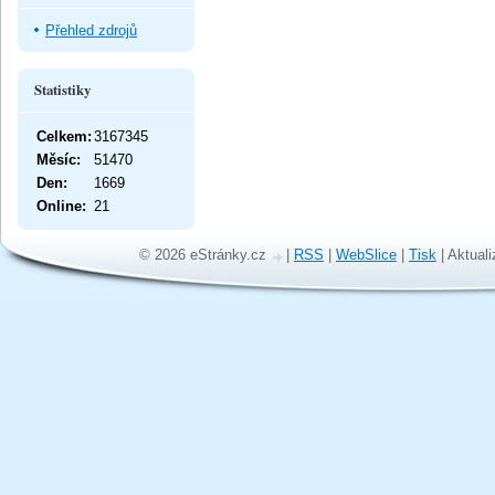
Přehled zdrojů
Statistiky
Celkem:
3167345
Měsíc:
51470
Den:
1669
Online:
21
© 2026 eStránky.cz
|
RSS
|
WebSlice
|
Tisk
|
Aktuali