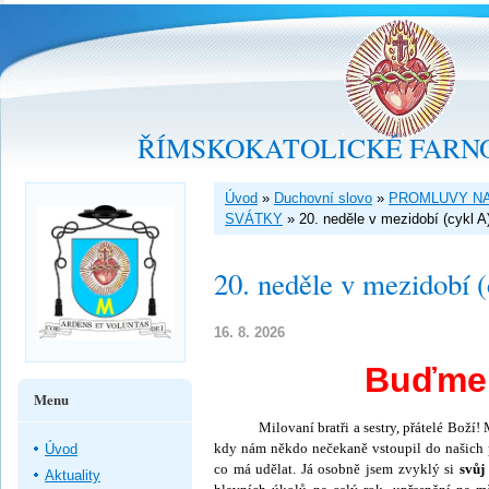
ŘÍMSKOKATOLICKÉ FARNO
Úvod
»
Duchovní slovo
»
PROMLUVY NA
SVÁTKY
»
20. neděle v mezidobí (cykl A
20. neděle v mezidobí 
16. 8. 2026
Buďme 
Menu
Milovaní bratři a sestry, přátelé Boží! Mysl
kdy nám někdo nečekaně vstoupil do našich p
Úvod
co má udělat. Já osobně jsem zvyklý si
svůj
Aktuality