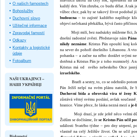
hlav­ních úkolů na celý rok, upřesnění na 
O našich farnostech
každý den. Vím zhruba, co budu dělat. A tak 
Bohoslužby
vůbec chce, pak by se takový život podobal j
bu­doucna
– to zajisté každého naplňuje kl
Duchovní slovo
objeví nečekaná překážka, bývá často příčinou 
Užitečné informace
Moji milí, bez nadsázky můžeme říci, že ta
Zpravodaj farností
dnešní radostné zvěsti. Představuje nám
Pána 
Odkazy
nikdy neznáme
. Kristus Pán opouští kraj k
Kontakty a logistické
na sever do pohoří dnešního Libanonu. A vtom
údaje
pohanka – a začne na něho dorážet svými ne
Fotoalbum
dotěrná a Kristus Pán je z toho rozmrzelý. A 
Kristus má od svého nebeského Otce jasn
izraelského
.
NAŠI UKRAJINCI –
Bratři a sestry, to, co se odehrálo potom, 
НАШІ УКРАЇНЦІ
Pán Ježíš nelpí na svém plánu natolik, že 
Duchovní bída a obrovská víra té ženy Kr
zůstává věrný svému poslání, avšak současně
hranice. Víme přece, že láska nezná mezí a
je-
Moji drazí, je zde ještě něco velmi dů
Židům se dočítáme, že
se Kristus Pán učil pos
události Svatého týdne – pro dny utrpení, p
vlastně na celý Ježíšův život. On se učil po
Biskupství