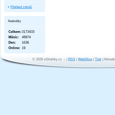
Přehled zdrojů
Statistiky
Celkem:
3173433
Měsíc:
48974
Den:
1636
Online:
19
© 2026 eStránky.cz
|
RSS
|
WebSlice
|
Tisk
|
Aktuali