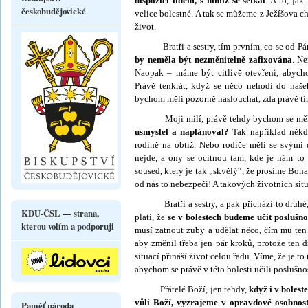
dispozici lidem, s nimiž se setkal
. A to, ja
českobudějovické
velice bolestné. A tak se můžeme z Ježíšova 
život.
Bratři a sestry, tím prvním, co se od Pána
by neměla být nezměnitelně zafixována
. Ne
Naopak – máme být citlivě otevřeni, abycho
Právě tenkrát, když se něco nehodí do našeh
bychom měli pozorně naslouchat, zda právě tím
Moji milí, právě tehdy bychom se měli
usmyslel a naplánoval?
Tak například někd
rodině na obtíž. Nebo rodiče měli se svými d
nejde, a ony se ocitnou tam, kde je nám to v
soused, který je tak „skvělý“, že prosíme Boha
od nás to nebezpečí! A takových ži­votních situa
Bratři a sestry, a pak přichází to druhé, 
KDU-ČSL — strana,
platí, že
se v bolestech budeme učit poslušno
kterou volím a podporuji
musí zatnout zuby a udělat něco, čím mu ten
aby změnil třeba jen pár kroků, protože ten
situací přináší život celou řadu. Víme, že je t
abychom se právě v této bolesti učili poslušnos
Přátelé Boží, jen tehdy,
když i v bolest
vůli Boží, vyzrajeme v opravdové osobnost
Paměť národa