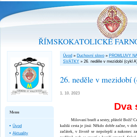
ŘÍMSKOKATOLICKÉ FARNO
Úvod
»
Duchovní slovo
»
PROMLUVY NA
SVÁTKY
»
26. neděle v mezidobí (cykl A
26. neděle v mezidobí 
1. 10. 2023
Dva 
Menu
Milovaní bratři a sestry, přátelé Boží! C
každá cesta je jiná: Někdo dobře začne, v do
Úvod
začátek, v životě se nepolepší a nakonec z
Aktuality