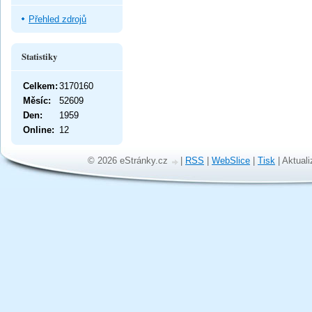
Přehled zdrojů
Statistiky
Celkem:
3170160
Měsíc:
52609
Den:
1959
Online:
12
© 2026 eStránky.cz
|
RSS
|
WebSlice
|
Tisk
|
Aktuali