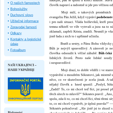
nadějně, pak se spustí a končí smutně. Stává 
O našich farnostech
člověk napraví a radostně si jde pro věčnou o
Bohoslužby
Moji milí, o takových proměnách 
Duchovní slovo
evangeliu Pán Ježíš, když vypráví
podobenstv
Užitečné informace
i pro naši situaci. Vláda bolševiků, kteří pros
temna někteří ve víře vytrvali a jsou na to ná
Zpravodaj farností
zklamali, zapřeli Krista, zradili. Nesmíš je v
Odkazy
jistě řada z nich to i upřímně učinila.
Kontakty a logistické
Bratři a sestry, o Pánu Bohu vždycky pla
údaje
Bůh je nejvýš spravedlivý. A zároveň je n
Fotoalbum
člověka odsoudit k věčné zá­hubě.
Bůh čeká
lidských životů. Proto naše lidské soud
i nespravedlivé.
NAŠI UKRAJINCI –
НАШІ УКРАЇНЦІ
Moji drazí, to dobře věděli i ve starověk
vyprávění o moudrém Sókratovi, jak mistrně u
něco, co ve skuteč­nosti je zcela jinak. A 
nějaký člověk a hned spustil: „Poslyš, Sókr
„Zadrž! To, co mi chceš teď říct, jsi prosel 
třech sítech to mluvíš?“ Sókrates pravil: „Ano,
spolu, zda-li to, co mi chceš říci, těmi třemi sí
to, co mi chceš vyprávět, je úplná pravda?“ —
Sókratés pokračoval: „Ale jistě jsi to zkusil
Biskupství