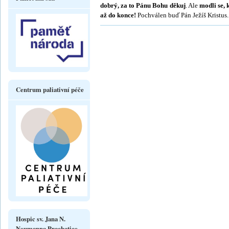
dobrý, za to Pánu Bohu děkuj
. Ale
modli se, 
až do konce!
Pochválen buď Pán Ježíš Kristus.
Centrum paliativní péče
Hospic sv. Jana N.
Neumanna Prachatice