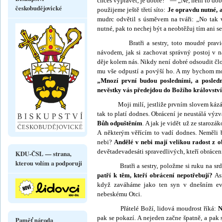
chceš vyprávět, je dobré?“ — „Ne, není to dobr
českobudějovické
použijeme ještě třetí síto:
Je opravdu nutné, 
mudrc odvětil s úsmě­vem na tváři: „No tak vi
nutné, pak to nechej být a neobtěžuj tím ani s
Bratři a sestry, toto moudré pravidlo
návodem, jak si zachovat správný postoj v 
děje kolem nás. Nikdy není dobré odsou­dit člo
mu vše odpustí a povýší ho. A my bychom mo
„Mnozí první budou posledními, a posled
nevěstky vás předejdou do Božího králov­ství
Moji milí, jestliže prvním slovem kázání P
tak to platí dodnes. Obrácení je neustálá výz
Bůh odpuštěním
. A jak je vidět už ze staroz
A některým věřícím to vadí dodnes. Neměli b
nebi?
Andělé v nebi mají velikou radost z o
devětadevadesáti spravedlivých, kteří obrácen
KDU-ČSL — strana,
kterou volím a podporuji
Bratři a sestry, položme si ruku na srdc
patří k těm, kteří obrácení nepotřebují?
Asi
když zaváháme jako ten syn v dnešním ev
nebeskému Otci.
Přátelé Boží, lidová moudrost říká:
N
pak se pokazí. A nejeden začne špatně, a pak 
Paměť národa