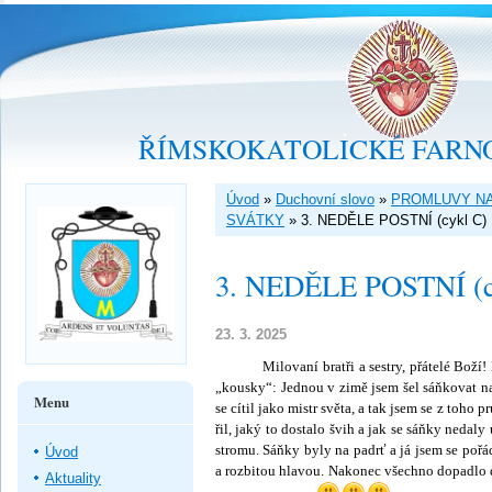
ŘÍMSKOKATOLICKÉ FARNO
Úvod
»
Duchovní slovo
»
PROMLUVY NA
SVÁTKY
»
3. NEDĚLE POSTNÍ (cykl C)
3. NEDĚLE POSTNÍ (c
23. 3. 2025
Milovaní bratři a sestry, přátelé Boží! Kd
„kousky“: Jednou v zimě jsem šel sáňkovat na
Menu
se cítil jako mistr světa, a tak jsem se z toho
řil, jaký to dostalo švih a jak se sáňky nedal
stromu. Sáňky byly na padrť a já jsem se pořá
Úvod
a rozbitou hlavou. Nako­nec všechno dopadlo d
Aktuality