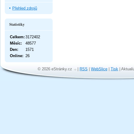
Přehled zdrojů
Statistiky
Celkem:
3172402
Měsíc:
48577
Den:
1571
Online:
26
© 2026 eStránky.cz
|
RSS
|
WebSlice
|
Tisk
|
Aktuali