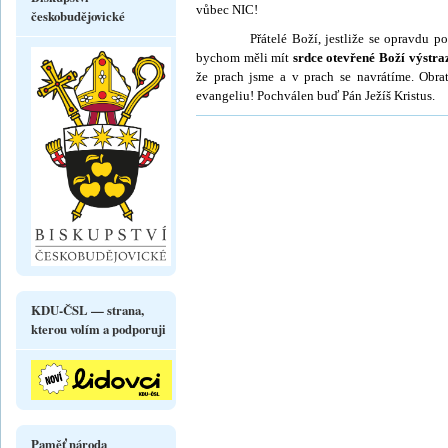
vůbec NIC!
českobudějovické
Přátelé Boží, jestliže se opravdu považ
bychom měli mít
srdce otevřené Boží výstra
že prach jsme a v prach se navrátíme. Ob­r
evangeliu! Pochválen buď Pán Ježíš Kristus.
KDU-ČSL — strana,
kterou volím a podporuji
Paměť národa