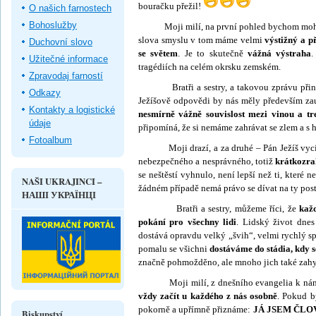
bouračku přežil!
O našich farnostech
Bohoslužby
Moji milí, na první pohled bychom mohli ří
slova smyslu v tom máme velmi
výstižný a př
Duchovní slovo
se světem
. Je to skutečně
vážná výstraha
.
Užitečné informace
tragédiích na celém okrsku zemském.
Zpravodaj farností
Bratři a sestry, a takovou zprávu přinesli
Odkazy
Ježíšově odpovědi by nás měly především za
Kontakty a logistické
ne­smírně vážně souvislost mezi vinou a tr
údaje
připo­míná, že si nemáme zahrávat se zlem a s 
Fotoalbum
Moji drazí, a za druhé – Pán Ježíš vycíti
nebezpečného a nesprávného, totiž
krátkozrak
se neštěstí vyhnulo, není lepší než ti, které n
NAŠI UKRAJINCI –
žádném případě nemá právo se dívat na ty posti
НАШІ УКРАЇНЦІ
Bratři a sestry, můžeme říci, že
kaž
pokání pro všechny lidi
. Lidský život dnes
dostává opravdu velký „švih“, velmi rychlý sp
pomalu se všichni
dostáváme do stádia, kdy s
značně pohmožděno, ale mnoho jich také zah
Moji milí, z dnešního evangelia k nám za
vždy začít u každého z nás osobně
. Pokud b
pokorně a upřímně přiznáme:
JÁ JSEM ČLO
Biskupství