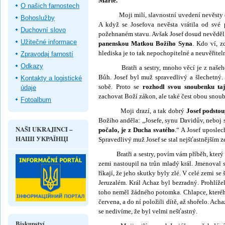
Marie.
O našich farnostech
Moji milí, slavnostní uvedení nevěsty do 
Bohoslužby
A když se Josefova nevěsta vrátila od své p
Duchovní slovo
požehnaném stavu. Avšak Josef dosud nevěděl,
Užitečné informace
panenskou Matkou Božího Syna
. Kdo ví, z
hlediska je to tak nepochopitelné a neuvěřitel
Zpravodaj farností
Odkazy
Bratři a sestry, mnoho věcí je z našeho 
Bůh. Josef byl muž spravedlivý a šlechetný. 
Kontakty a logistické
sobě. Proto se
rozhodl svou snoubenku taj
údaje
zachovat Boží zákon, ale také čest obou snou
Fotoalbum
Moji drazí, a tak dobrý
Josef podstou
Božího anděla: „Josefe, synu Davidův, neboj 
NAŠI UKRAJINCI –
po­čalo, je z Ducha svatého
.“ A Josef uposlec
НАШІ УКРАЇНЦІ
Spravedlivý muž Josef se stal nejšťastnějším 
Bratři a sestry, povím vám příběh, který se
zemi nastoupil na trůn mladý král. Jmenoval 
říkají, že jeho skutky byly zlé. V celé zemi se
Jeruzalém. Král Achaz byl bezradný. Prohlíže
toho neměl žádného potomka. Chlapce, kteréh
červena, a do ní položili dítě, až shořelo. Acha
se nedivíme, že byl velmi nešťastný.
Biskupství