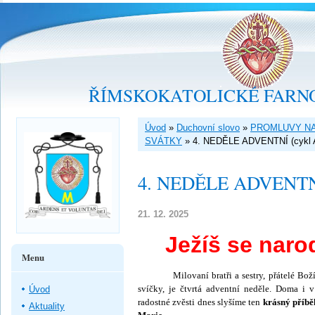
ŘÍMSKOKATOLICKÉ FARNO
Úvod
»
Duchovní slovo
»
PROMLUVY NA
SVÁTKY
»
4. NEDĚLE ADVENTNÍ (cykl 
4. NEDĚLE ADVENTNÍ
21. 12. 2025
Ježíš se naro
Menu
Milovaní bratři a sestry, přátelé Boží! N
svíčky, je čtvrtá adventní neděle. Doma i 
Úvod
radostné zvěsti dnes slyšíme ten
krásný příbě
Aktuality