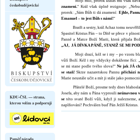
Moji milí, prorok Izaiáš mu však dává ve
českobudějovické
znamení.
“ Král však úplně rezignuje: „Nebu
prorok: „Sám Bůh ti dá zna­mení:
Ej­hle, Pan
Emanuel – to jest Bůh s námi!
“
Bratři a sestry, král Achaz tomu neuvěřil. 
Spasitel Kristus Pán – to Dítě se přece v pl­no
Panně a Matce Boží Marii, která přijala Bož
„AJ, JÁ DÍVKA PÁNĚ, STANIŽ SE MI P
Moji drazí, kéž se i my – po vzoru blaho
vůlí Boží. Kéž i my vždycky dokážeme říci: „
se mi stane podle tvého slova!“
Ne jak JÁ ch
se staň!
Skrze nazaretskou Pannu
přichází n
Marie neustále učit a mít ji stále jako pomocni
Přátelé Boží, prosme tedy dnes blahoslave
Josefa, aby nám u Pána vyprosili
neú­navnou v
KDU-ČSL — strana,
se
této svaté Boží vůli, když ji nalezneme,
kterou volím a podporuji
naplňování! Pochválen buď Pán Ježíš Kristus.
Paměť národa