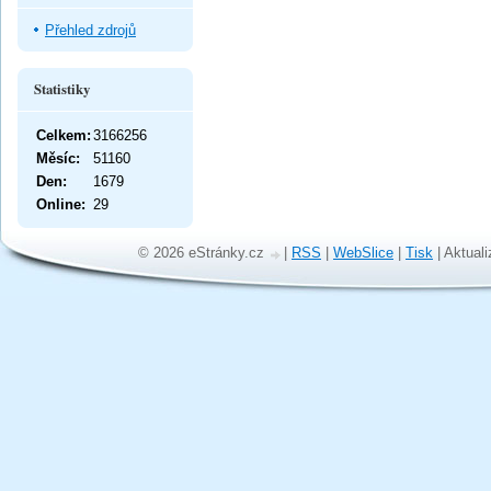
Přehled zdrojů
Statistiky
Celkem:
3166256
Měsíc:
51160
Den:
1679
Online:
29
© 2026 eStránky.cz
|
RSS
|
WebSlice
|
Tisk
|
Aktuali