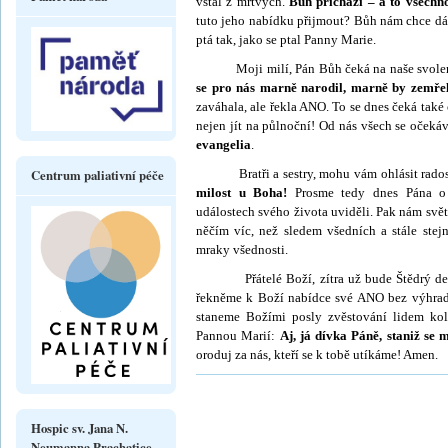
vstal z mrtvých.
Bůh přichází – a to všechn
tuto jeho nabídku přijmout? Bůh nám chce dát 
ptá tak, jako se ptal Panny Marie.
Moji milí, Pán Bůh čeká na naše svolení,
se pro nás marně narodil, marně by zemře
zaváhala, ale řekla ANO. To se dnes čeká také 
nejen jít na půl­noční! Od nás všech se očeká
evangelia
.
Centrum paliativní péče
Bratři a sestry, mohu vám ohlásit radostn
milost u Boha!
Prosme tedy dnes Pána o 
událostech svého života uviděli. Pak nám sv
něčím víc, než sledem všedních a stále ste
mraky všednosti.
Přátelé Boží, zítra už bude Štědrý d
řekněme k Boží nabídce své ANO bez výhrad 
staneme Božími posly zvěstování lidem ko
Pannou Marií:
Aj, já dívka Páně, staniž se 
oroduj za nás, kteří se k tobě utíkáme! Amen.
Hospic sv. Jana N.
Neumanna Prachatice