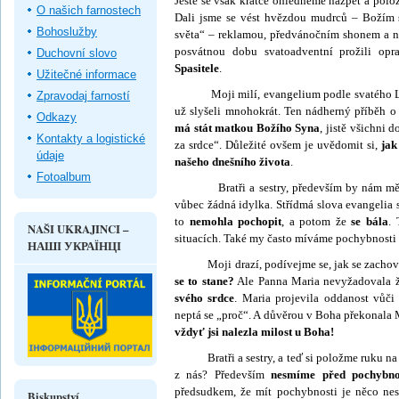
Ještě se však krátce ohlédněme na­zpět a polo
O našich farnostech
Dali jsme se vést hvězdou mudrců – Božím s
Bohoslužby
světa“ – reklamou, předvánočním shonem a n
posvátnou dobu svatoadventní prožili op
Duchovní slovo
Spasitele
.
Užitečné informace
Moji milí, evangelium podle svatého Lukáše
Zpravodaj farností
už slyšeli mnohokrát. Ten nádherný příběh o
Odkazy
má stát matkou Božího Syna
, jistě všichni 
Kontakty a logistické
za srdce“. Důležité ovšem je uvědomit si,
jak
údaje
našeho dnešního života
.
Fotoalbum
Bratři a sestry, především by nám mělo b
vůbec žádná idylka. Střídmá slova evangelia 
to
nemohla pochopit
, a po­tom že
se bála
.
NAŠI UKRAJINCI –
situacích. Také my často míváme pochybnosti v
НАШІ УКРАЇНЦІ
Moji drazí, podívejme se, jak se zachoval
se to stane?
Ale Panna Maria nevyžadovala ž
svého srdce
. Maria projevila oddanost vůč
neptá se „proč“. A důvěrou v Boha překonala M
vždyť jsi nalezla milost u Boha!
Bratři a sestry, a teď si položme ruku na 
z nás? Především
nesmíme před pochybno
předsudkem, že mít pochybnosti je něco ne
Biskupství