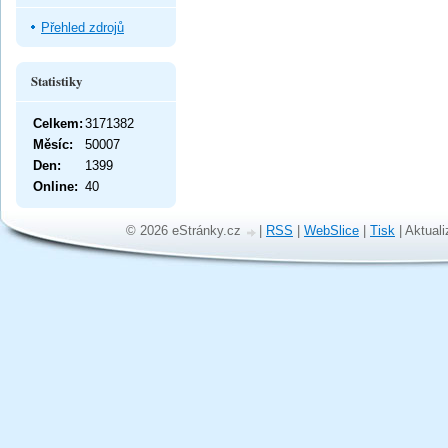
Přehled zdrojů
Statistiky
Celkem:
3171382
Měsíc:
50007
Den:
1399
Online:
40
© 2026 eStránky.cz
|
RSS
|
WebSlice
|
Tisk
|
Aktuali