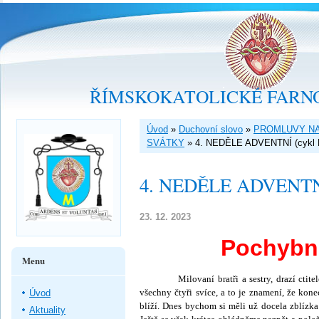
ŘÍMSKOKATOLICKÉ FARNO
Úvod
»
Duchovní slovo
»
PROMLUVY NA
SVÁTKY
»
4. NEDĚLE ADVENTNÍ (cykl 
4. NEDĚLE ADVENTNÍ
23. 12. 2023
Pochybno
Menu
Milovaní bratři a sestry, drazí ctitelé a
všechny čtyři svíce, a to je znamení, že kon
Úvod
blíží. Dnes bychom si měli už docela zblízk
Aktuality