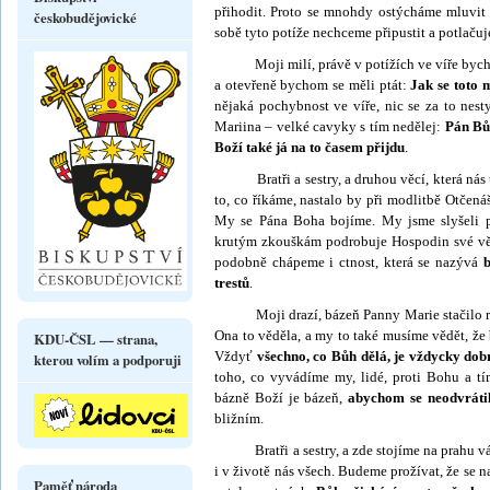
přihodit. Proto se mnohdy ostýcháme mluvit 
českobudějovické
sobě tyto potíže nechceme připustit a potlaču
Moji milí, právě v potížích ve víře bychom 
a otevřeně bychom se měli ptát:
Jak se toto 
nějaká pochybnost ve víře, nic se za to nest
Mariina – velké cavyky s tím nedělej:
Pán Bůh
Boží také já na to časem přijdu
.
Bratři a sestry, a druhou věcí, která nás t
to, co říkáme, nastalo by při modlitbě Otčenáš
My se Pána Boha bojíme. My jsme slyšeli p
krutým zkouškám podrobuje Hospodin své věr
podobně chápeme i ctnost, která se nazývá
b
trestů
.
Moji drazí, bázeň Panny Marie stačilo roz
Ona to věděla, a my to také musíme vědět, že
KDU-ČSL — strana,
Vždyť
všechno, co Bůh dělá, je vždycky do
kterou volím a podporuji
toho, co vyvádíme my, lidé, proti Bohu a tí
bázně Boží je bázeň,
abychom se neodvrátil
bližním.
Bratři a sestry, a zde stojíme na prahu ván
i v životě nás všech. Budeme prožívat, že se na
Paměť národa