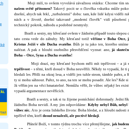
Moji milí, to ovšem vyvolává závažnou otázku: Chceme tím snad
ch
našem světě přítomen?
Takový pocit se o člověka vskutku může pokou
dnešní, abych tak řekl, „turbulentní“ dobu: tam, kde lidé kdysi viděli ru
nách a v životě, dnešní takzvaně „moderní člověk“ vidí působení př
e
technický pokrok, náhodu a podobné nesmysly.
Bratři a sestry, my křesťané ovšem v žádném případě touto slepou ce
tato cesta vede do záhuby. My křesťané totiž
věříme v Boha Otce, 
Kristus Ježíš v síle Ducha svatého
. Bůh je tu jako ten, kterého smíme
cké
nalézat. A pak z hloubi osob­ního přesvědčení vyznat: ano,
já skuteč
Boha – Otce, Syna a Ducha svatého!
Moji drazí, my křesťané bychom měli mít trpělivost – a já se 
trpělivost
– s těmi, kteří dosud v Boha neuvěřili. Někdy to vypadá, že ti 
hledali les. Přišli na okraj lesa, a viděli jen tuhle strom, támhle pařez, a 
ty si mohu sáhnout. Pařez, to ano, na ten se mohu posadit. Ale les? Kde s
Já věřím jen na věci hmatatelné. Nemůžu věřit, že vůbec nějaký les exi
vypadá argumentace nevěřících.
Bratři a sestry, a tak si tu žijeme pomíchání dohromady. Jedni ří­ka
žádného Boha nevidí. A my jim odpovídáme:
Kdyby nebyl Bůh, nebyl by
vůbec nic.
A to je cesta lidského života: Boha hledat, a z hloubi radost
trpělivě těm, kteří
dosud nenalezli, ale poctivě hledají
.
Přátelé Boží, v tomto týdnu trochu více přemýš­lejme,
jak budem