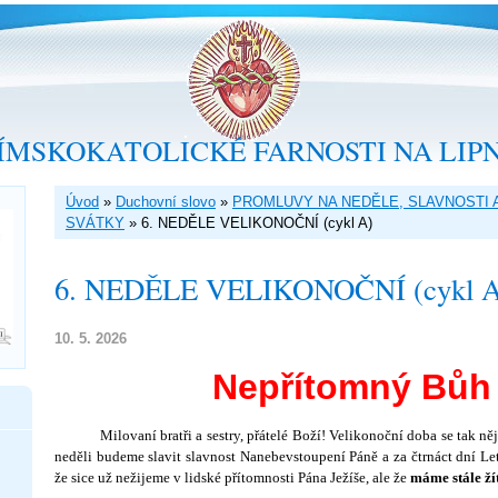
ÍMSKOKATOLICKÉ FARNOSTI NA LIP
Úvod
»
Duchovní slovo
»
PROMLUVY NA NEDĚLE, SLAVNOSTI 
SVÁTKY
»
6. NEDĚLE VELIKONOČNÍ (cykl A)
6. NEDĚLE VELIKONOČNÍ (cykl A
10. 5. 2026
Nepřítomný Bůh
Milovaní bratři a sestry, přátelé Boží! Velikonoční doba se tak ně­jak
neděli budeme slavit slavnost Nane­bevstoupení Páně a za čtrnáct dní L
že sice už nežijeme v lid­ské přítomnosti Pána Ježíše, ale že
máme stále ží