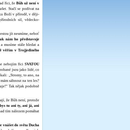
 říci, že
Bůh už není v
šet. Stačí se podívat na
ku Boží v přírodě, v ději­
írodních sil, vě­decko-
stou jít nesmíme, neboť
jak nám ho představuje
 a musíme stále hledat a
ně věřím v Trojjediného
nebo­jím říci
SVATOU
pohané jsou jako lidé, co
říkali: „Stromy, to ano, na
i mám sáhnout na ten les?
stuje!“ Tak nějak podobně
jí, že Bůh není, protože
s tu ani ty, ani já, ani
i nad tím nálezem pomáhat
e vnášet do světa Ducha