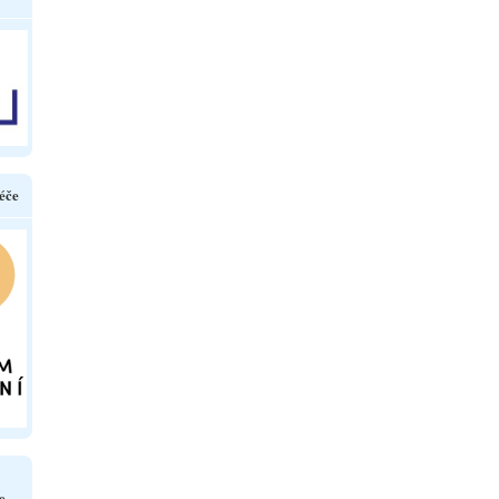
éče
e