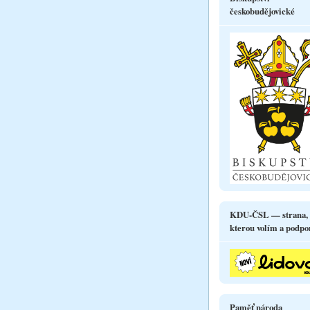
českobudějovické
KDU-ČSL — strana,
kterou volím a podpo
Paměť národa