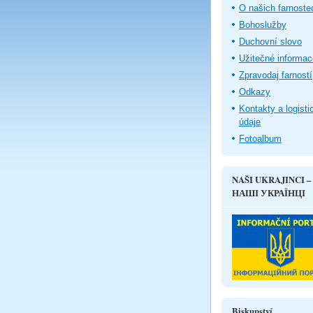
O našich farnoste
Bohoslužby
Duchovní slovo
Užitečné informac
Zpravodaj farností
Odkazy
Kontakty a logisti
údaje
Fotoalbum
NAŠI UKRAJINCI –
НАШІ УКРАЇНЦІ
Biskupství