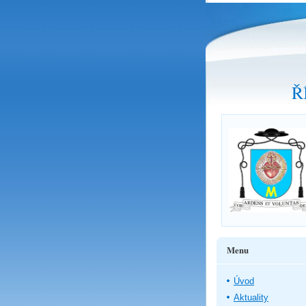
Ř
Menu
Úvod
Aktuality