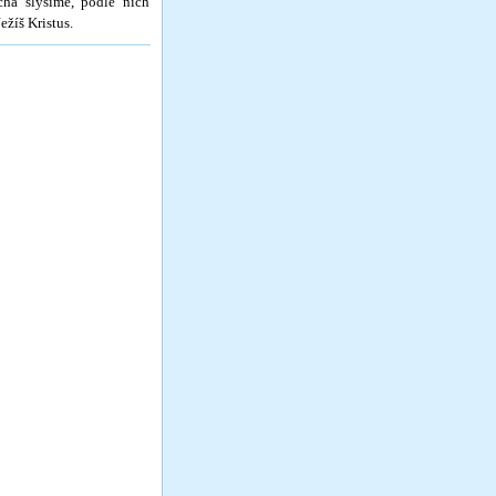
cha slyšíme, podle nich
žíš Kristus.