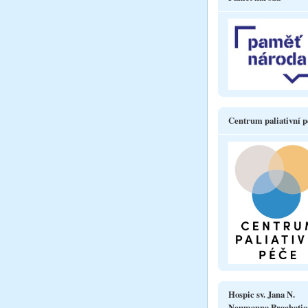
Centrum paliativní p
Hospic sv. Jana N.
Neumanna Prachatic