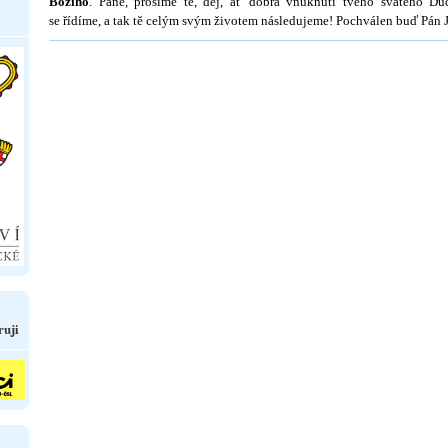
Božího
. Pane, prosíme tě, dej, ať dobrá vnuknutí tvého svatého Du
se řídíme, a tak tě celým svým životem následujeme! Pochválen buď Pán Je
ruji