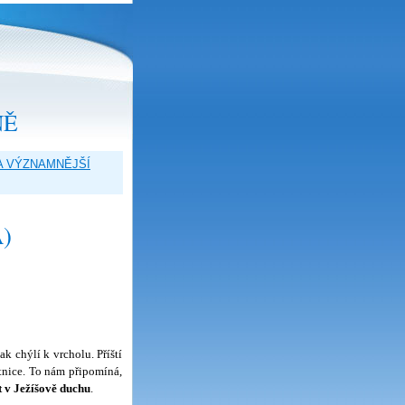
NĚ
A VÝZNAMNĚJŠÍ
)
 chýlí k vrcholu. Příští
etnice. To nám připomíná,
t v Ježíšově duchu
.