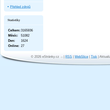
Přehled zdrojů
Statistiky
Celkem:
3165936
Měsíc:
51082
Den:
1624
Online:
27
© 2026 eStránky.cz
|
RSS
|
WebSlice
|
Tisk
|
Aktuali