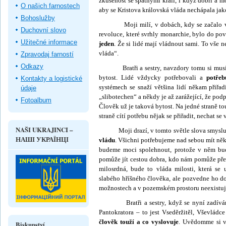
zkušenost se špatnými králi, i když dobří a mo
O našich farnostech
aby se Kristova královská vláda nechápala jak
Bohoslužby
Moji milí, v dobách, kdy se začalo volat
Duchovní slovo
revoluce, které svrhly monarchie, bylo do po
Užitečné informace
jeden
. Že si lidé mají vládnout sami. To vše 
vláda“.
Zpravodaj farností
Odkazy
Bratři a sestry, navzdory tomu si musíme
bytost. Lidé vždycky potřebovali a
potřeb
Kontakty a logistické
systémech se snaží většina lidí někam přiřad
údaje
„slibote­chen“ a někdy je až zarážející, že podp
Fotoalbum
Člověk už je taková bytost. Na jedné straně t
straně cítí potřebu nějak se přiřadit, nechat s
NAŠI UKRAJINCI –
Moji drazí, v tomto světle slova smyslu
НАШІ УКРАЇНЦІ
vládu
. Všichni potřebujeme nad sebou mít něk
budeme moci spolehnout, protože v něm b
pomůže jít cestou dobra, kdo nám pomůže pře
milosrdná, bude to vláda milosti, která se 
slabého hříšného člověka, ale po­zvedne ho d
možnos­tech a v pozemském prostoru neexistuj
Bratři a sestry, když se nyní zadíváme n
Pantokratora – to jest Vseděržitěl, Vševládce
člověk touží a co vyslovuje
. Uvědomme si v
Biskupství