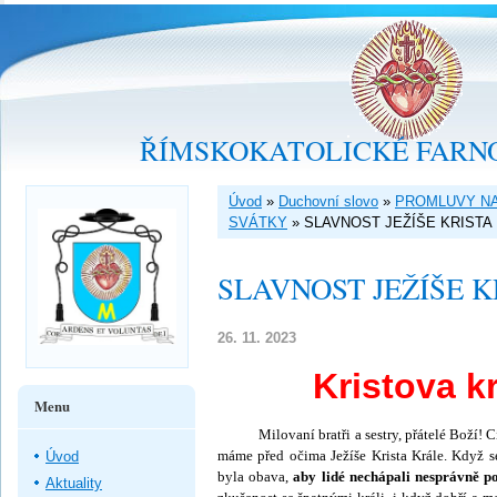
ŘÍMSKOKATOLICKÉ FARNO
Úvod
»
Duchovní slovo
»
PROMLUVY NA
SVÁTKY
»
SLAVNOST JEŽÍŠE KRISTA K
SLAVNOST JEŽÍŠE KR
26. 11. 2023
Kristova k
Menu
Milovaní bratři a sestry, přátelé Boží! Cír
máme před očima Ježíše Krista Krále. Když s
Úvod
byla obava,
aby lidé ne­chápali nesprávně 
Aktuality