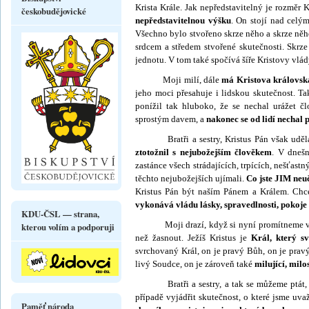
Krista Krále. Jak nepředstavitelný je rozměr 
českobudějovické
nepředstavitelnou výšku
. On stojí nad celý
Všechno bylo stvořeno skrze něho a skrze něho
srd­cem a středem stvořené skutečnosti. Sk
jednotu. V tom také spočívá šíře Kristovy vlá
Moji milí, dále
má Kristova královská
jeho moci přesahuje i lidskou skutečnost. T
ponížil tak hluboko, že se nechal urážet č
sprostým davem, a
nakonec se od lidí nechal p
Bratři a sestry, Kristus Pán však udě
ztotožnil s neju­božejším člověkem
. V dnešn
zastánce všech strádajících, trpících, nešťast
těchto nejubožejších ujímali.
Co jste JIM neuč
Kristus Pán být naším Pánem a Králem. Chce
vykonává vládu lásky, spravedlnosti, pokoje
KDU-ČSL — strana,
Moji drazí, když si nyní promítneme všec
kterou volím a podporuji
než žasnout. Ježíš Kristus je
Král, který s
svrchovaný Král, on je pravý Bůh, on je pravý
livý Soudce, on je zároveň také
milující, milo
Bratři a sestry, a tak se můžeme ptá
případě vyjádřit skutečnost, o které jsme uv
Paměť národa