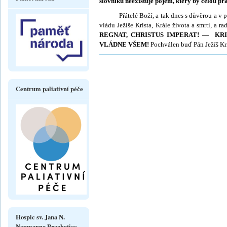
slovníku neexistuje pojem, který by celou pr
Přátelé Boží, a tak dnes s důvěrou a v pok
vládu Ježíše Krista, Krále života a smrti, a ra
REGNAT, CHRIS­TUS IMPERAT! — KRIS
VLÁDNE VŠEM!
Pochválen buď Pán Ježíš Kri
Centrum paliativní péče
Hospic sv. Jana N.
Neumanna Prachatice