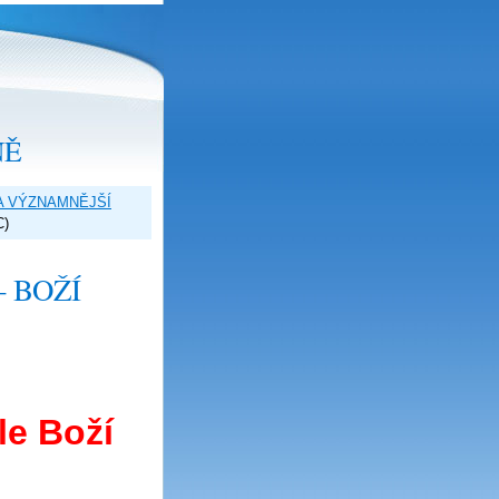
NĚ
A VÝZNAMNĚJŠÍ
C)
 BOŽÍ
le Boží