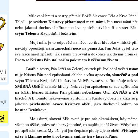
Milovaní bratři a sestry, přátelé Boží! Slavnost Těla a Krve Páně –
Tělo“ – je svátkem
Kristovy přítomnosti mezi námi.
Pán mezi námi pře
nebo jakousi duchovní přítomností ve společenství bratří a sester. Pá
svým Tělem a Krví, duší i božstvím.
Moji milí, je to odpověď na něco, co tkví hluboko v lidské přiroze
navždy opouštějí,
nám zanechali něco na památku.
Pán Ježíš vyšel této
své lásce našel způsob, jak s námi přebý­vat a dokonce jak do nás pronika
Proto se Kristus Pán stal naším pokrmem k věčnému životu.
Bratři a sestry, Pán Ježíš na Zelený čtvrtek při Poslední večeři
ustan
ní je Kristus Pán pod způsobami chleba a vína
opravdu, skutečně a pod
svým Tělem a Krví, duší i božstvím. Ve
Mši svaté
se zpří­tomňuje nekr
SMÍRNÁ OBĚŤ
za naše hříchy. Nekrvavým způsobem se zde zpří­tomňu
na kříži, kte­rou Kristus Pán přináší nebes­kému Otci
ZA NÁS
a
Z
hříchů
. A k tomuto ne­krvavému zpří­tomnění Kris­tovy oběti na kříži se 
ruji
jakožto
přivlastnění ovoce Kristovy oběti
, jako duchovní pokrm pro
hostina Be­ránkova.
Moji drazí, slavení Mše svaté je pro nás okamžikem, kdy máme do 
všechno těžké, bolestné a bezvýchodné, co napl­ňuje náš život. Vždyť on 
protrpěl nám cestu. My už nyní jen čerpáme plody z jeho oběti.
Přistupov
už se jí klaníme nebo ji požíváme, smíme jen v lásce k Pánu.