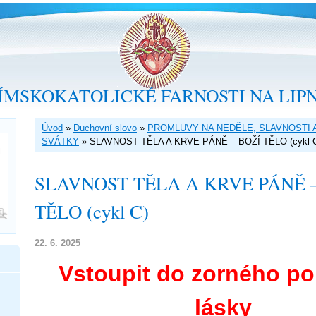
ÍMSKOKATOLICKÉ FARNOSTI NA LIP
Úvod
»
Duchovní slovo
»
PROMLUVY NA NEDĚLE, SLAVNOSTI 
SVÁTKY
»
SLAVNOST TĚLA A KRVE PÁNĚ – BOŽÍ TĚLO (cykl 
SLAVNOST TĚLA A KRVE PÁNĚ –
TĚLO (cykl C)
22. 6. 2025
Vstoupit do zorného po
lásky