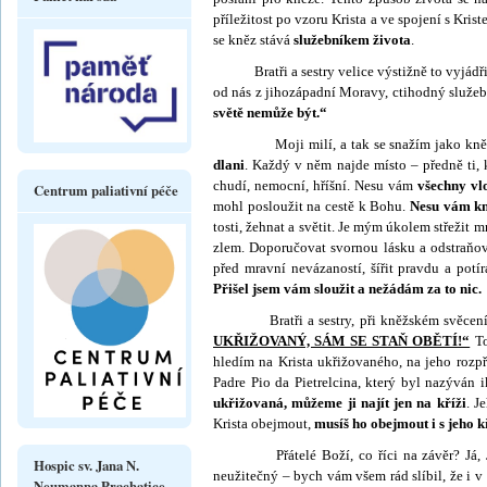
příležitost po vzoru Krista a ve spojení s Kris
se kněz stává
služebníkem života
.
Bratři a sestry velice výstižně to vyjádřil
od nás z jihozápadní Moravy, ctihodný služe
světě nemůže být.“
Moji milí, a tak se snažím jako kn
dlani
. Každý v něm najde místo – předně ti, 
chudí, nemocní, hříšní. Nesu vám
všechny vlo
Centrum paliativní péče
mohl posloužit na cestě k Bohu.
Nesu vám k
tosti, žehnat a světit. Je mým úkolem střežit m
zlem. Doporučovat svornou lásku a odstraňov
před mravní nevázaností, šířit pravdu a potír
Přišel jsem vám sloužit a nežádám za to nic.
Bratři a sestry, při kněžském svěcení ří
UKŘIŽOVANÝ, SÁM SE STAŇ OBĚTÍ!“
To
hledím na Krista ukřižovaného, na jeho rozp
Padre Pio da Pietrelcina, který byl nazýván 
ukři­žovaná, můžeme ji najít jen na kříži
. J
Krista obejmout,
musíš ho obejmout i s jeho 
Přátelé Boží, co říci na závěr? Já, Jan
Hospic sv. Jana N.
neužitečný – bych vám všem rád slíbil, že i v
Neumanna Prachatice