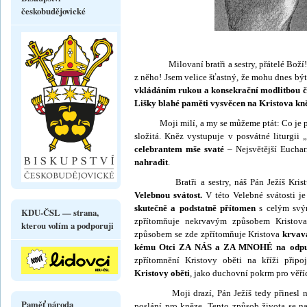
českobudějovické
Milovaní bratři a sestry, přátelé Boží
z něho! Jsem velice šťastný, že mohu dnes být
vkládáním rukou a konsekrační modlitbou č
Lišky blahé paměti vysvěcen na Kristova kn
Moji milí, a my se můžeme ptát: Co je pro 
složitá. Kněz vystupuje v posvátné liturgii „
celebrantem mše svaté
– Nejsvětější Euchar
nahradit
.
Bratři a sestry, náš Pán Ježíš Kristus u
Velebnou svátost.
V této Velebné svátosti j
skutečně a podstatně přítomen
s celým svý
KDU-ČSL — strana,
zpřítomňuje nekrvavým způsobem Kristo
kterou volím a podporuji
způsobem se zde zpřítom­ňuje Kristova
krvavá
kému Otci
ZA NÁS
a
ZA MNOHÉ
na odpu
zpřítomnění Kristovy oběti na kříži přip
Kristovy oběti
, jako duchovní pokrm pro věří
Moji drazí, Pán Ježíš tedy přinesl na kří
Paměť národa
poslání pro kněze. Tento způsob života se n