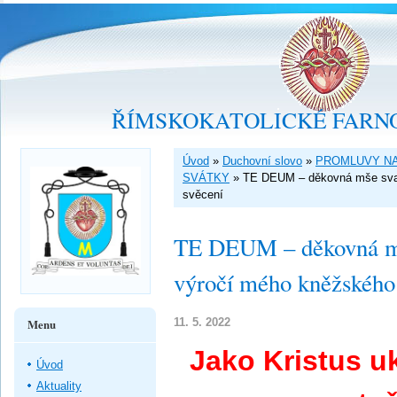
ŘÍMSKOKATOLICKÉ FARNO
Úvod
»
Duchovní slovo
»
PROMLUVY NA
SVÁTKY
»
TE DEUM – děkovná mše svatá
svěcení
TE DEUM – děkovná mše 
výročí mého kněžského
11. 5. 2022
Menu
Jako Kristus u
Úvod
Aktuality