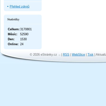
Přehled zdrojů
Statistiky
Celkem:
3170801
Měsíc:
52590
Den:
1530
Online:
24
© 2026 eStránky.cz
|
RSS
|
WebSlice
|
Tisk
|
Aktuali