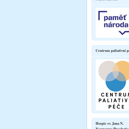
Centrum paliativní p
Hospic sv. Jana N.
Neumanna Prachatic