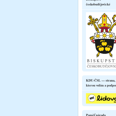
českobudějovické
KDU-ČSL — strana,
kterou volím a podpo
Paměť národa