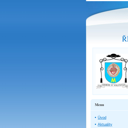
Ř
Menu
Úvod
Aktuality