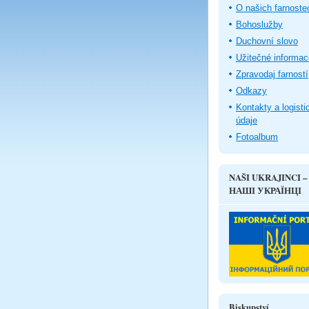
O našich farnoste
Bohoslužby
Duchovní slovo
Užitečné informac
Zpravodaj farností
Odkazy
Kontakty a logisti
údaje
Fotoalbum
NAŠI UKRAJINCI –
НАШІ УКРАЇНЦІ
Biskupství