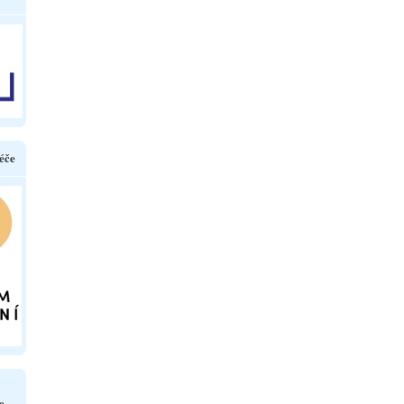
éče
e